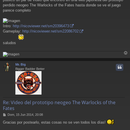
s
a
perdido neogeo The Warlocks of the Fates hasta donde se ve el juego
j
parece completo
e
Intro:
http://nicoviewer.net/sm20396473
Gameplay:
http://nicoviewer.net/sm22086702
saludos
r
r
Mr. Big
i
Bigger Badder Better
Re: Video del prototipo neogeo The Warlocks of the
Fates
M
Dom, 15 Jun 2014, 20:08
e
Gracias por postearlo, estas cosas no se ven todos los días!
n
s