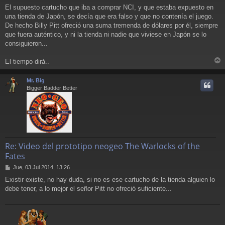
a
El supuesto cartucho que iba a comprar NCI, y que estaba expuesto en
j
una tienda de Japón, se decía que era falso y que no contenía el juego.
e
De hecho Billy Pitt ofreció una suma tremenda de dólares por él, siempre
que fuera auténtico, y ni la tienda ni nadie que viviese en Japón se lo
consiguieron...
El tiempo dirá..
r
r
Mr. Big
i
Bigger Badder Better
Re: Video del prototipo neogeo The Warlocks of the
Fates
M
Jue, 03 Jul 2014, 13:26
e
Existir existe, no hay duda, si no es ese cartucho de la tienda alguien lo
n
debe tener, a lo mejor el señor Pitt no ofreció suficiente...
s
a
j
e