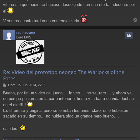
vitrina sin que nadie se hubiese descolgado con una oferta indecente por
el
Veremos cuanto tardan en comercializarlo
r
r
raulneogeo
i
Lord MVS
Re: Video del prototipo neogeo The Warlocks of the
Fates
M
Dom, 15 Jun 2014, 22:35
e
Bueno, por fin un video del juego…. lo veo…. no se, raro…. y ahora ya
n
se porque pusieron en la parte inferior el tiemo y la barra de vida, luchan
s
a
en el aire!!!!!
j
Es diferente y original pero se le notan los años, claro, si lo hubiesen
e
sacado en su tiempo... no hubiera sido un grande pero bueno….
saludos.