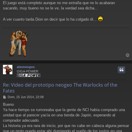
a
El juego está completo aunque no me extraña que no lo acabaran
j
sacando, muy bueno no se le ve, la verdad sea dicha...
e
A ver cuanto tarda Dion en decir que lo ha colgado él...
r
r
alexneogeo
i
GIGA-POWER
Re: Video del prototipo neogeo The Warlocks of the
Fates
M
Dom, 15 Jun 2014, 22:08
e
Bueno
n
Ya hace tiempo se rumoreaba que la gente de NCI había comprado una
s
a
unidad que al parecer yacía en una tienda de Japón, esperando al
j
comprador adecuado.
e
La historia ya era rara de inicio, por que no cabe en cabeza alguna pensar
que un proto pueda estar ahí durmiendo el sueño de los justos en una