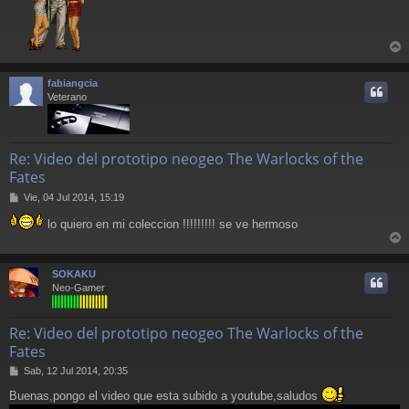
r
r
fabiangcia
i
Veterano
Re: Video del prototipo neogeo The Warlocks of the
Fates
M
Vie, 04 Jul 2014, 15:19
e
lo quiero en mi coleccion !!!!!!!!! se ve hermoso
n
s
r
a
j
r
SOKAKU
e
i
Neo-Gamer
Re: Video del prototipo neogeo The Warlocks of the
Fates
M
Sab, 12 Jul 2014, 20:35
e
Buenas,pongo el video que esta subido a youtube,saludos
n