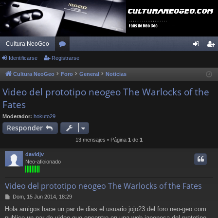
Cultura NeoGeo
Identificarse
Registrarse
or
de
eg
os
nti
ist
Cultura NeoGeo
Foro
General
Noticias
fic
ra
Video del prototipo neogeo The Warlocks of the
Fates
ar
rs
se
e
Moderador:
hokuto29
Responder
13 mensajes • Página
1
de
1
davidjv
Neo-aficionado
Video del prototipo neogeo The Warlocks of the Fates
M
Dom, 15 Jun 2014, 18:29
e
Hola amigos hace un par de dias el usuario jojo23 del foro neo-geo.com
n
publico un par de video que encontro en una web japonesa del prototipo