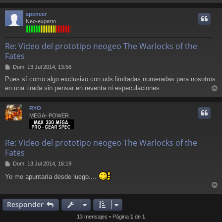
a
r
j
r
spencer
e
i
Neo-experto
Re: Video del prototipo neogeo The Warlocks of the
Fates
M
Dom, 13 Jul 2014, 13:56
e
Pues sí como algo exclusivo con uds limitadas numeradas para nosotros
n
en una tirada sin pensar en reventa ni especulaciones
s
r
a
j
r
RYO
e
i
MEGA- POWER
Re: Video del prototipo neogeo The Warlocks of the
Fates
M
Dom, 13 Jul 2014, 16:19
e
Yo me apuntaría desde luego....
n
s
r
a
j
r
Responder
e
i
13 mensajes • Página
1
de
1