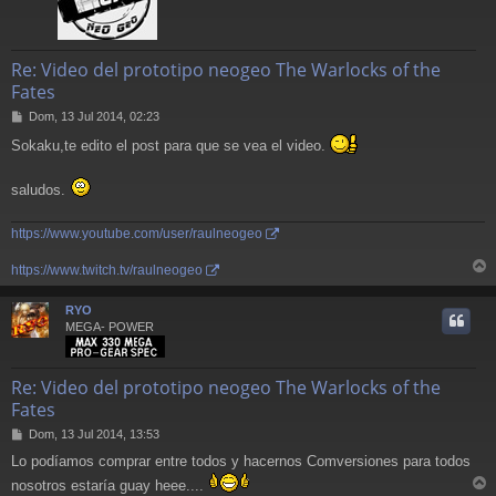
Re: Video del prototipo neogeo The Warlocks of the
Fates
M
Dom, 13 Jul 2014, 02:23
e
Sokaku,te edito el post para que se vea el video.
n
s
a
saludos.
j
e
https://www.youtube.com/user/raulneogeo
https://www.twitch.tv/raulneogeo
r
r
RYO
i
MEGA- POWER
Re: Video del prototipo neogeo The Warlocks of the
Fates
M
Dom, 13 Jul 2014, 13:53
e
Lo podíamos comprar entre todos y hacernos Comversiones para todos
n
s
nosotros estaría guay heee....