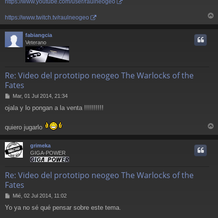
https://www.youtube.com/user/raulneogeo
https://www.twitch.tv/raulneogeo
r
r
fabiangcia
i
Veterano
Re: Video del prototipo neogeo The Warlocks of the
Fates
M
Mar, 01 Jul 2014, 21:34
e
ojala y lo pongan a la venta !!!!!!!!!!
n
s
a
quiero jugarlo
j
r
e
r
grimeka
i
GIGA-POWER
Re: Video del prototipo neogeo The Warlocks of the
Fates
M
Mié, 02 Jul 2014, 11:02
e
Yo ya no sé qué pensar sobre este tema.
n
s