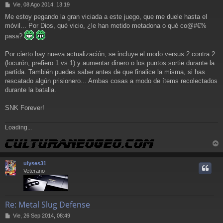
M
Vie, 08 Ago 2014, 13:19
e
Me estoy pegando la gran viciada a este juego, que me duele hasta el
n
móvil... Por Dios, qué vicio, ¿le han metido metadona o qué co@#€%
s
a
pasa?
j
e
Por cierto hay nueva actualización, se incluye el modo versus 2 contra 2
(locurón, prefiero 1 vs 1) y aumentar dinero o los puntos sortie durante la
partida. También puedes saber antes de que finalice la misma, si has
rescatado algún prisionero... Ambas cosas a modo de ítems recolectados
durante la batalla.
SNK Forever!
Loading...
r
r
ulyses31
i
Veterano
Re: Metal Slug Defense
M
Vie, 26 Sep 2014, 08:49
e