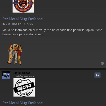
Re: Metal Slug Defense
M
Jue, 10 Jul 2014, 22:36
e
Me lo he instalado en el móvil y me he echado una partidilla rápida, tiene
n
buena pinta para matar el rato.
s
a
j
e
r
r
LlorensBlood
i
Lord Comandante
Re: Metal Slug Defense