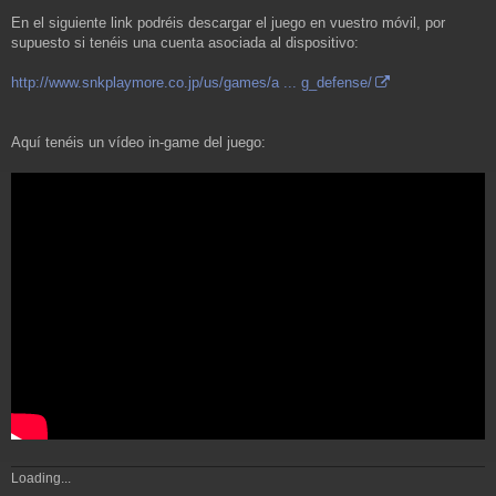
En el siguiente link podréis descargar el juego en vuestro móvil, por
supuesto si tenéis una cuenta asociada al dispositivo:
http://www.snkplaymore.co.jp/us/games/a ... g_defense/
Aquí tenéis un vídeo in-game del juego:
Loading...