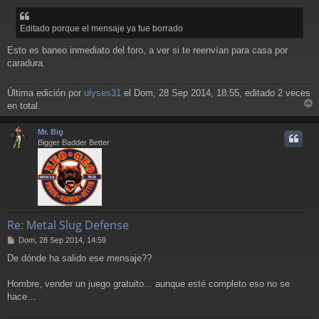
n
s
Editado porque el mensaje ya fue borrado
a
j
Esto es baneo inmediato del foro, a ver si te reenvían para casa por
e
caradura.
Última edición por
ulyses31
el Dom, 28 Sep 2014, 18:55, editado 2 veces
en total.
r
r
Mr. Big
i
Bigger Badder Better
Re: Metal Slug Defense
M
Dom, 28 Sep 2014, 14:59
e
De dónde ha salido ese mensaje??
n
s
a
Hombre, vender un juego gratuito... aunque esté completo eso no se
j
hace...
e