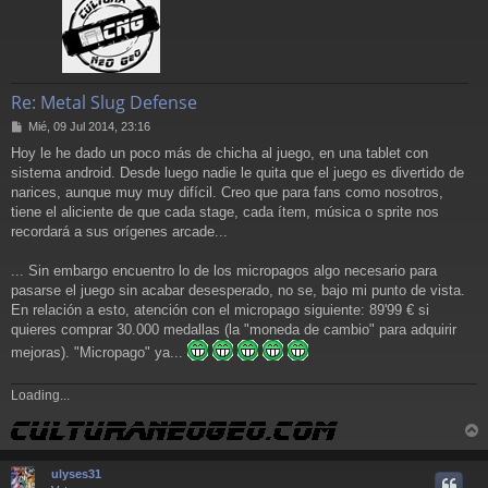
Re: Metal Slug Defense
M
Mié, 09 Jul 2014, 23:16
e
Hoy le he dado un poco más de chicha al juego, en una tablet con
n
sistema android. Desde luego nadie le quita que el juego es divertido de
s
a
narices, aunque muy muy difícil. Creo que para fans como nosotros,
j
tiene el aliciente de que cada stage, cada ítem, música o sprite nos
e
recordará a sus orígenes arcade...
... Sin embargo encuentro lo de los micropagos algo necesario para
pasarse el juego sin acabar desesperado, no se, bajo mi punto de vista.
En relación a esto, atención con el micropago siguiente: 89'99 € si
quieres comprar 30.000 medallas (la "moneda de cambio" para adquirir
mejoras). "Micropago" ya...
Loading...
r
r
ulyses31
i