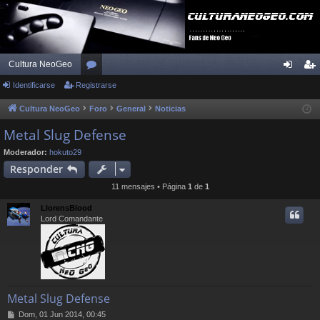
Cultura NeoGeo
Identificarse
Registrarse
or
de
eg
os
nti
ist
Cultura NeoGeo
Foro
General
Noticias
fic
ra
Metal Slug Defense
ar
rs
Moderador:
hokuto29
Responder
se
e
11 mensajes • Página
1
de
1
LlorensBlood
Lord Comandante
Metal Slug Defense
M
Dom, 01 Jun 2014, 00:45