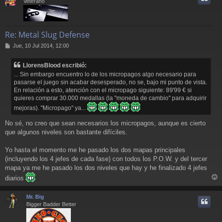
Veterano
Re: Metal Slug Defense
M
Jue, 10 Jul 2014, 12:00
e
n
LlorensBlood escribió:
s
... Sin embargo encuentro lo de los micropagos algo necesario para
a
pasarse el juego sin acabar desesperado, no se, bajo mi punto de vista.
j
En relación a esto, atención con el micropago siguiente: 89'99 € si
e
quieres comprar 30.000 medallas (la "moneda de cambio" para adquirir
mejoras). "Micropago" ya...
No sé, no creo que sean necesarios los micropagos, aunque es cierto
que algunos niveles son bastante difíciles.
Yo hasta el momento me he pasado los dos mapas principales
(incluyendo los 4 jefes de cada fase) con todos los P.O.W. y del tercer
mapa ya me he pasado los dos niveles que hay y he finalizado 4 jefes
diarios
r
r
Mr. Big
i
Bigger Badder Better