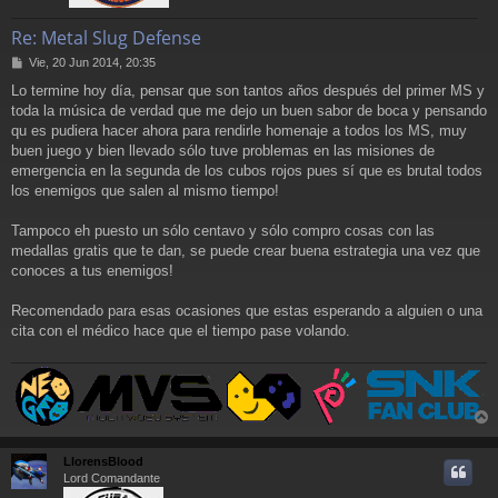
Re: Metal Slug Defense
M
Vie, 20 Jun 2014, 20:35
e
Lo termine hoy día, pensar que son tantos años después del primer MS y
n
toda la música de verdad que me dejo un buen sabor de boca y pensando
s
a
qu es pudiera hacer ahora para rendirle homenaje a todos los MS, muy
j
buen juego y bien llevado sólo tuve problemas en las misiones de
e
emergencia en la segunda de los cubos rojos pues sí que es brutal todos
los enemigos que salen al mismo tiempo!
Tampoco eh puesto un sólo centavo y sólo compro cosas con las
medallas gratis que te dan, se puede crear buena estrategia una vez que
conoces a tus enemigos!
Recomendado para esas ocasiones que estas esperando a alguien o una
cita con el médico hace que el tiempo pase volando.
r
r
LlorensBlood
i
Lord Comandante