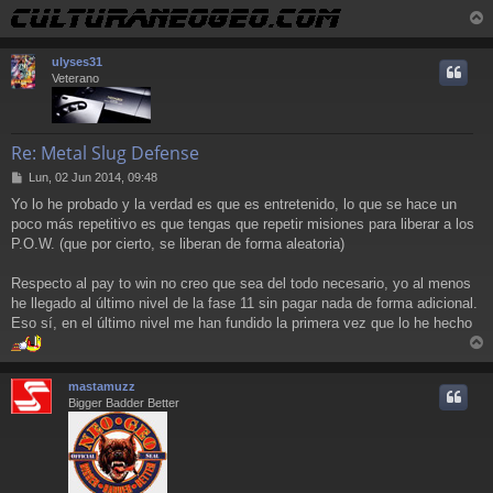
r
r
ulyses31
i
Veterano
Re: Metal Slug Defense
M
Lun, 02 Jun 2014, 09:48
e
Yo lo he probado y la verdad es que es entretenido, lo que se hace un
n
poco más repetitivo es que tengas que repetir misiones para liberar a los
s
a
P.O.W. (que por cierto, se liberan de forma aleatoria)
j
e
Respecto al pay to win no creo que sea del todo necesario, yo al menos
he llegado al último nivel de la fase 11 sin pagar nada de forma adicional.
Eso sí, en el último nivel me han fundido la primera vez que lo he hecho
r
r
mastamuzz
i
Bigger Badder Better