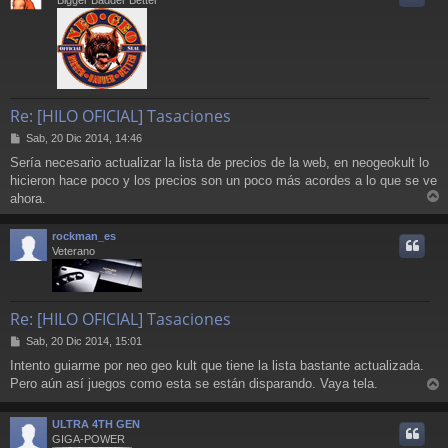
Bigger Badder Better
Re: [HILO OFICIAL] Tasaciones
M
Sab, 20 Dic 2014, 14:46
e
Sería necesario actualizar la lista de precios de la web, en neogeokult lo
n
hicieron hace poco y los precios son un poco más acordes a lo que se ve
s
a
ahora.
r
j
e
r
rockman_es
i
Veterano
Re: [HILO OFICIAL] Tasaciones
M
Sab, 20 Dic 2014, 15:01
e
Intento guiarme por neo geo kult que tiene la lista bastante actualizada.
n
Pero aún así juegos como esta se están disparando. Vaya tela.
s
r
a
j
r
ULTRA 4TH GEN
e
i
GIGA-POWER