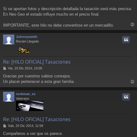
a
j
Si se aportan fotos y descripción detallada la tasación será más precisa.
e
En Neo Geo el estado influye mucho en el precio final.
IMPORTANTE, este hilo no debe convertirse en un mercadillo.
r
r
Johnnysmith
i
Recien Llegado
Re: [HILO OFICIAL] Tasaciones
M
Vie, 19 Dic 2014, 14:05
e
Gracias por vuestros sabios consejos.
n
Un placer pertenecer a esta gran familia
s
r
a
j
r
rockman_es
e
i
Veterano
Re: [HILO OFICIAL] Tasaciones
M
Sab, 20 Dic 2014, 11:58
e
Compañeros a ver que os parece.
n