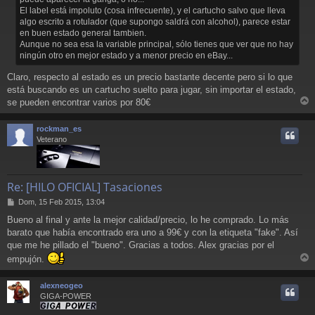
El label está impoluto (cosa infrecuente), y el cartucho salvo que lleva
algo escrito a rotulador (que supongo saldrá con alcohol), parece estar
en buen estado general tambien.
Aunque no sea esa la variable principal, sólo tienes que ver que no hay
ningún otro en mejor estado y a menor precio en eBay...
Claro, respecto al estado es un precio bastante decente pero si lo que
está buscando es un cartucho suelto para jugar, sin importar el estado,
se pueden encontrar varios por 80€
r
r
rockman_es
i
Veterano
Re: [HILO OFICIAL] Tasaciones
M
Dom, 15 Feb 2015, 13:04
e
Bueno al final y ante la mejor calidad/precio, lo he comprado. Lo más
n
barato que había encontrado era uno a 99€ y con la etiqueta "fake". Así
s
a
que me he pillado el "bueno". Gracias a todos. Alex gracias por el
j
empujón.
e
r
r
alexneogeo
i
GIGA-POWER