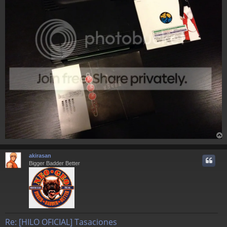
r
r
akirasan
i
Bigger Badder Better
Re: [HILO OFICIAL] Tasaciones