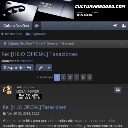
Cultura NeoGeo
Identificarse
Registrarse
or
de
eg
os
nti
ist
Cultura NeoGeo
Foro
General
General
fic
ra
Re: [HILO OFICIAL] Tasaciones
ar
rs
Moderador:
hokuto29
Responder
se
e
2
3
4
5
1
Siguiente
86 mensajes
snk_is_now
MEGA- POWER
Re: [HILO OFICIAL] Tasaciones
M
Vie, 19 Dic 2014, 13:23
e
Abrimos este hilo para que entre todos ofrezcamos tasaciones a los
n
usuarios que vayan a comprar o vender material y no conozcan su valor.
s