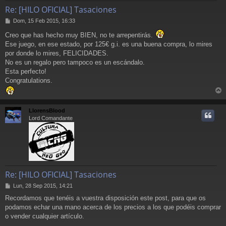
Re: [HILO OFICIAL] Tasaciones
M
Dom, 15 Feb 2015, 16:33
e
Creo que has hecho muy BIEN, no te arrepentirás.
n
s
Ese juego, en ese estado, por 125€ g.i. es una buena compra, lo mires
a
por donde lo mires, FELICIDADES.
j
No es un regalo pero tampoco es un escándalo.
e
Esta perfecto!
Congratulations.
r
r
LlorensBlood
i
Lord Comandante
Re: [HILO OFICIAL] Tasaciones
M
Lun, 28 Sep 2015, 14:21
e
Recordamos que tenéis a vuestra disposición este post, para que os
n
podamos echar una mano acerca de los precios a los que podéis comprar
s
a
o vender cualquier artículo.
j