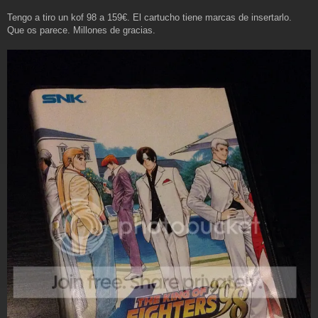
s
a
Tengo a tiro un kof 98 a 159€. El cartucho tiene marcas de insertarlo.
j
Que os parece. Millones de gracias.
e