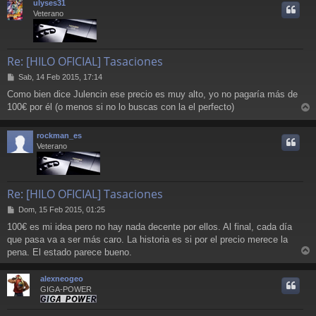
ulyses31
i
Veterano
Re: [HILO OFICIAL] Tasaciones
M
Sab, 14 Feb 2015, 17:14
e
Como bien dice Julencin ese precio es muy alto, yo no pagaría más de
n
100€ por él (o menos si no lo buscas con la el perfecto)
s
r
a
j
r
rockman_es
e
i
Veterano
Re: [HILO OFICIAL] Tasaciones
M
Dom, 15 Feb 2015, 01:25
e
100€ es mi idea pero no hay nada decente por ellos. Al final, cada día
n
que pasa va a ser más caro. La historia es si por el precio merece la
s
a
pena. El estado parece bueno.
r
j
e
r
alexneogeo
i
GIGA-POWER