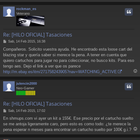
e
r
r
rockman_es
i
Veterano
Re: [HILO OFICIAL] Tasaciones
M
Sab, 14 Feb 2015, 16:38
e
Compañeros. Solicito vuestra ayuda. He encontrado esta loose cart del
n
blazing star y quería saber si merece la pena. A tener en cuenta que
s
a
quiero cartuchos para jugar no para coleccionar, no busco kits. Para eso
j
tengo aes. Dejo el link a ver que os parece
e
http://m.ebay.es/itm/271758243905?nav=WATCHING_ACTIVE
r
r
julencin2000
i
Neo-Gamer
Re: [HILO OFICIAL] Tasaciones
M
Sab, 14 Feb 2015, 17:02
e
En shmups.com vi ayer un kit a 155€. Ese precio por el cartucho suelto
n
se me antoja ligeramente caro, pero esto es como todo: ¿te merece la
s
a
pena esperar n meses para encontrar un cartucho suelto por 100€ g.i.?
r
j
e
r