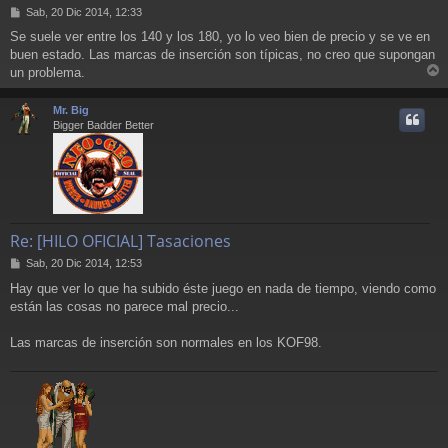
M
Sab, 20 Dic 2014, 12:33
e
Se suele ver entre los 140 y los 180, yo lo veo bien de precio y se ve en
n
buen estado. Las marcas de inserción son típicas, no creo que supongan
s
a
un problema.
r
j
e
r
Mr. Big
i
Bigger Badder Better
Re: [HILO OFICIAL] Tasaciones
M
Sab, 20 Dic 2014, 12:53
e
Hay que ver lo que ha subido éste juego en nada de tiempo, viendo como
n
están las cosas no parece mal precio...
s
a
j
Las marcas de inserción son normales en los KOF98.
e