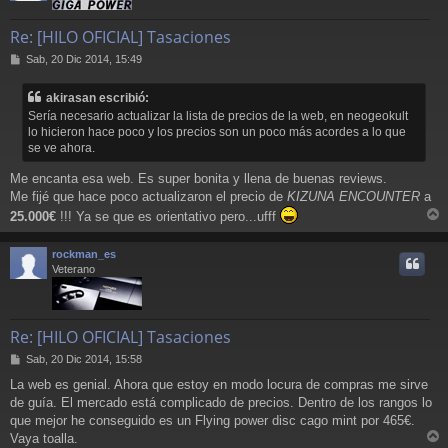
Re: [HILO OFICIAL] Tasaciones
M
Sab, 20 Dic 2014, 15:49
e
n
akirasan escribió:
s
Sería necesario actualizar la lista de precios de la web, en neogeokult
a
lo hicieron hace poco y los precios son un poco más acordes a lo que
j
se ve ahora.
e
Me encanta esa web. Es super bonita y llena de buenas reviews.
Me fijé que hace poco actualizaron el precio de
KIZUNA ENCOUNTER
a
25.000€
!!! Ya se que es orientativo pero...ufff
r
r
rockman_es
i
Veterano
Re: [HILO OFICIAL] Tasaciones
M
Sab, 20 Dic 2014, 15:58
e
La web es genial. Ahora que estoy en modo locura de compras me sirve
n
de guía. El mercado está complicado de precios. Dentro de los rangos lo
s
a
que mejor he conseguido es un Flying power disc cago mint por 465€.
j
Vaya toalla.