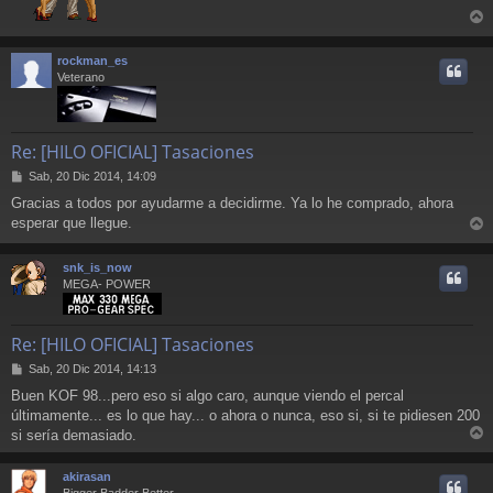
r
r
rockman_es
i
Veterano
Re: [HILO OFICIAL] Tasaciones
M
Sab, 20 Dic 2014, 14:09
e
Gracias a todos por ayudarme a decidirme. Ya lo he comprado, ahora
n
esperar que llegue.
s
r
a
j
r
snk_is_now
e
i
MEGA- POWER
Re: [HILO OFICIAL] Tasaciones
M
Sab, 20 Dic 2014, 14:13
e
Buen KOF 98...pero eso si algo caro, aunque viendo el percal
n
últimamente... es lo que hay... o ahora o nunca, eso si, si te pidiesen 200
s
a
si sería demasiado.
r
j
e
r
akirasan
i