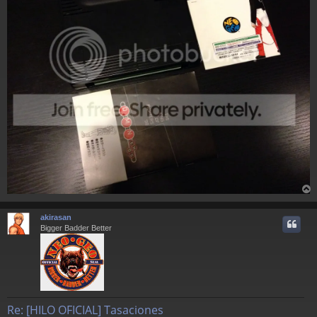
r
r
akirasan
i
Bigger Badder Better
Re: [HILO OFICIAL] Tasaciones