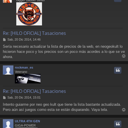
Bigger Badder Better
Re: [HILO OFICIAL] Tasaciones
M
Sab, 20 Dic 2014, 14:46
e
Sería necesario actualizar la lista de precios de la web, en neogeokult lo
n
hicieron hace poco y los precios son un poco más acordes a lo que se ve
s
a
ahora.
r
j
e
r
rockman_es
i
Veterano
Re: [HILO OFICIAL] Tasaciones
M
Sab, 20 Dic 2014, 15:01
e
Intento guiarme por neo geo kult que tiene la lista bastante actualizada.
n
Pero aún así juegos como esta se están disparando. Vaya tela.
s
r
a
j
r
ULTRA 4TH GEN
e
i
GIGA-POWER