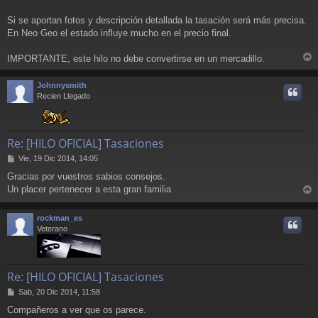
a
j
Si se aportan fotos y descripción detallada la tasación será más precisa.
e
En Neo Geo el estado influye mucho en el precio final.
IMPORTANTE, este hilo no debe convertirse en un mercadillo.
r
r
Johnnysmith
i
Recien Llegado
Re: [HILO OFICIAL] Tasaciones
M
Vie, 19 Dic 2014, 14:05
e
Gracias por vuestros sabios consejos.
n
Un placer pertenecer a esta gran familia
s
r
a
j
r
rockman_es
e
i
Veterano
Re: [HILO OFICIAL] Tasaciones
M
Sab, 20 Dic 2014, 11:58
e
Compañeros a ver que os parece.
n