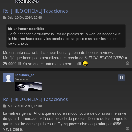
Re: [HILO OFICIAL] Tasaciones
M
Sab, 20 Dic 2014, 15:49
e
n
akirasan escribió:
s
Sería necesario actualizar la lista de precios de la web, en neogeokult
a
lo hicieron hace poco y los precios son un poco más acordes a lo que
j
se ve ahora.
e
Me encanta esa web. Es super bonita y llena de buenas reviews.
Me fijé que hace poco actualizaron el precio de
KIZUNA ENCOUNTER
a
25.000€
!!! Ya se que es orientativo pero...ufff
r
r
rockman_es
i
Veterano
Re: [HILO OFICIAL] Tasaciones
M
Sab, 20 Dic 2014, 15:58
e
La web es genial. Ahora que estoy en modo locura de compras me sirve
n
de guía. El mercado está complicado de precios. Dentro de los rangos lo
s
a
que mejor he conseguido es un Flying power disc cago mint por 465€.
j
Vaya toalla.