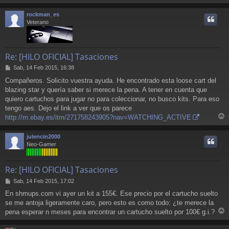
e
r
r
rockman_es
i
Veterano
Re: [HILO OFICIAL] Tasaciones
M
Sab, 14 Feb 2015, 16:38
e
Compañeros. Solicito vuestra ayuda. He encontrado esta loose cart del
n
blazing star y quería saber si merece la pena. A tener en cuenta que
s
a
quiero cartuchos para jugar no para coleccionar, no busco kits. Para eso
j
tengo aes. Dejo el link a ver que os parece
e
http://m.ebay.es/itm/271758243905?nav=WATCHING_ACTIVE
r
r
julencin2000
i
Neo-Gamer
Re: [HILO OFICIAL] Tasaciones
M
Sab, 14 Feb 2015, 17:02
e
En shmups.com vi ayer un kit a 155€. Ese precio por el cartucho suelto
n
se me antoja ligeramente caro, pero esto es como todo: ¿te merece la
s
a
pena esperar n meses para encontrar un cartucho suelto por 100€ g.i.?
r
j
e
r