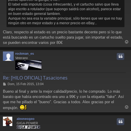
El label está impoluto (cosa infrecuente), y el cartucho salvo que lleva
algo escrito a rotulador (que supongo saldrá con alcohol), parece estar
en buen estado general tambien.
Aunque no sea esa la variable principal, sólo tienes que ver que no hay
ningún otro en mejor estado y a menor precio en eBay...
Claro, respecto al estado es un precio bastante decente pero si lo que
está buscando es un cartucho suelto para jugar, sin importar el estado,
se pueden encontrar varios por 80€
r
r
rockman_es
i
Veterano
Re: [HILO OFICIAL] Tasaciones
M
Dom, 15 Feb 2015, 13:04
e
Bueno al final y ante la mejor calidad/precio, lo he comprado. Lo más
n
barato que había encontrado era uno a 99€ y con la etiqueta "fake". Así
s
a
que me he pillado el "bueno". Gracias a todos. Alex gracias por el
j
empujón.
e
r
r
alexneogeo
i
GIGA-POWER