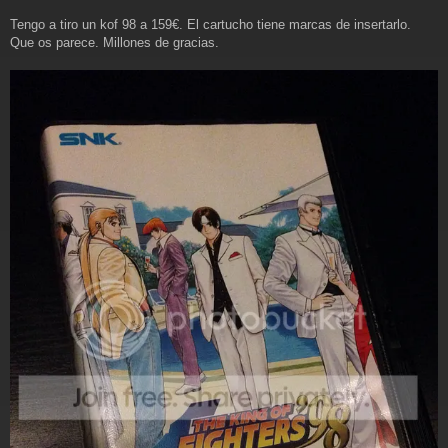
s
a
Tengo a tiro un kof 98 a 159€. El cartucho tiene marcas de insertarlo.
j
Que os parece. Millones de gracias.
e