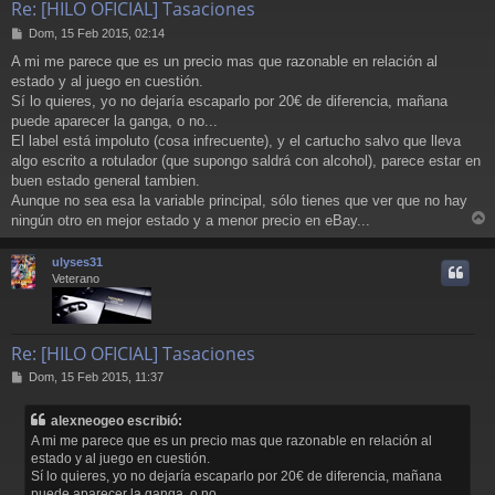
Re: [HILO OFICIAL] Tasaciones
M
Dom, 15 Feb 2015, 02:14
e
A mi me parece que es un precio mas que razonable en relación al
n
estado y al juego en cuestión.
s
a
Sí lo quieres, yo no dejaría escaparlo por 20€ de diferencia, mañana
j
puede aparecer la ganga, o no...
e
El label está impoluto (cosa infrecuente), y el cartucho salvo que lleva
algo escrito a rotulador (que supongo saldrá con alcohol), parece estar en
buen estado general tambien.
Aunque no sea esa la variable principal, sólo tienes que ver que no hay
ningún otro en mejor estado y a menor precio en eBay...
r
r
ulyses31
i
Veterano
Re: [HILO OFICIAL] Tasaciones
M
Dom, 15 Feb 2015, 11:37
e
n
alexneogeo escribió:
s
A mi me parece que es un precio mas que razonable en relación al
a
estado y al juego en cuestión.
j
Sí lo quieres, yo no dejaría escaparlo por 20€ de diferencia, mañana
e
puede aparecer la ganga, o no...