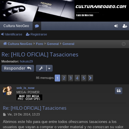
Cultura NeoGeo
Identificarse
Registrarse
or
de
eg
os
nti
ist
Cultura NeoGeo
Foro
General
General
fic
ra
Re: [HILO OFICIAL] Tasaciones
ar
rs
Moderador:
hokuto29
Responder
se
e
2
3
4
5
1
Siguiente
86 mensajes
snk_is_now
MEGA- POWER
Re: [HILO OFICIAL] Tasaciones
M
Vie, 19 Dic 2014, 13:23
e
Abrimos este hilo para que entre todos ofrezcamos tasaciones a los
n
usuarios que vayan a comprar o vender material y no conozcan su valor.
s