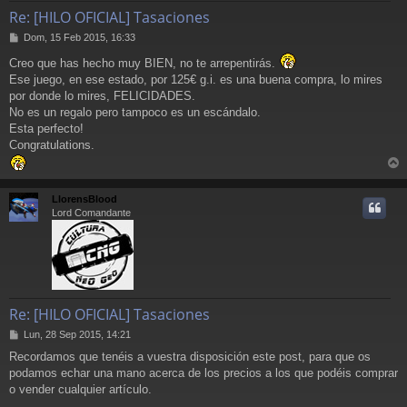
Re: [HILO OFICIAL] Tasaciones
M
Dom, 15 Feb 2015, 16:33
e
Creo que has hecho muy BIEN, no te arrepentirás.
n
s
Ese juego, en ese estado, por 125€ g.i. es una buena compra, lo mires
a
por donde lo mires, FELICIDADES.
j
No es un regalo pero tampoco es un escándalo.
e
Esta perfecto!
Congratulations.
r
r
LlorensBlood
i
Lord Comandante
Re: [HILO OFICIAL] Tasaciones
M
Lun, 28 Sep 2015, 14:21
e
Recordamos que tenéis a vuestra disposición este post, para que os
n
podamos echar una mano acerca de los precios a los que podéis comprar
s
a
o vender cualquier artículo.
j