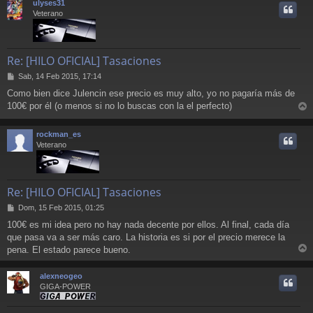
ulyses31
i
Veterano
Re: [HILO OFICIAL] Tasaciones
M
Sab, 14 Feb 2015, 17:14
e
Como bien dice Julencin ese precio es muy alto, yo no pagaría más de
n
100€ por él (o menos si no lo buscas con la el perfecto)
s
r
a
j
r
rockman_es
e
i
Veterano
Re: [HILO OFICIAL] Tasaciones
M
Dom, 15 Feb 2015, 01:25
e
100€ es mi idea pero no hay nada decente por ellos. Al final, cada día
n
que pasa va a ser más caro. La historia es si por el precio merece la
s
a
pena. El estado parece bueno.
r
j
e
r
alexneogeo
i
GIGA-POWER