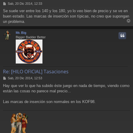
M
Sab, 20 Dic 2014, 12:33
e
Se suele ver entre los 140 y los 180, yo lo veo bien de precio y se ve en
n
buen estado. Las marcas de inserción son típicas, no creo que supongan
s
a
un problema.
r
j
e
r
Mr. Big
i
Bigger Badder Better
Re: [HILO OFICIAL] Tasaciones
M
Sab, 20 Dic 2014, 12:53
e
Hay que ver lo que ha subido éste juego en nada de tiempo, viendo como
n
están las cosas no parece mal precio...
s
a
j
Las marcas de inserción son normales en los KOF98.
e