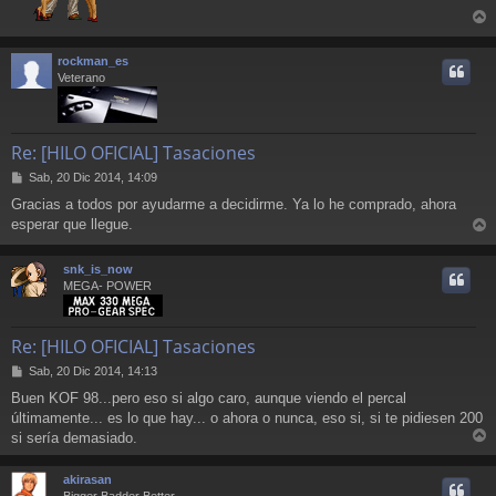
r
r
rockman_es
i
Veterano
Re: [HILO OFICIAL] Tasaciones
M
Sab, 20 Dic 2014, 14:09
e
Gracias a todos por ayudarme a decidirme. Ya lo he comprado, ahora
n
esperar que llegue.
s
r
a
j
r
snk_is_now
e
i
MEGA- POWER
Re: [HILO OFICIAL] Tasaciones
M
Sab, 20 Dic 2014, 14:13
e
Buen KOF 98...pero eso si algo caro, aunque viendo el percal
n
últimamente... es lo que hay... o ahora o nunca, eso si, si te pidiesen 200
s
a
si sería demasiado.
r
j
e
r
akirasan
i