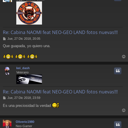
Re: Cabina NAOMI feat NEO-GEO LAND fotos nuevas!!!
M
Jue, 27 Dic 2018, 20:05
e
Que guapada, yo quiero una.
n
s
a
j
r
e
r
kei_dash
i
Veterano
Re: Cabina NAOMI feat NEO-GEO LAND fotos nuevas!!!
M
Jue, 27 Dic 2018, 23:59
e
Es una preciosidad la verdad
n
s
r
a
j
r
Oliverio1980
e
i
Neo-Gamer