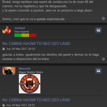
Brutal, tengo tambien una naomi de conduccion la de route 66 del
n
camion, me la regalaron,y que he desguazado,
s
a
y la quiero convertir a joystick. pero es un proyecto a largo plazo.
j
e
Animo, creo que te va a quedar espectacular.
r
r
nachgul
i
Neo-experto
Re: CABINA NAOMI TO NEO GEO LAND
M
Jue, 04 May 2017, 00:19
e
gracias a todos, igualmente los diseños del panel y demas ke le haga
n
estaran a dispocicion del ke kiera
s
r
a
j
r
Manusnk
e
i
Bigger Badder Better
Re: CABINA NAOMI TO NEO GEO LAND
M
Jue, 04 May 2017, 00:52