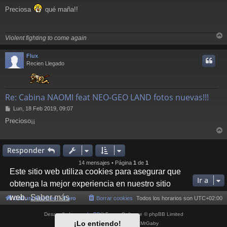
e
Preciosa
qué maña!!
n
s
a
j
Violent fighting to come again
e
r
r
Flux
i
Recien Llegado
Re: Cabina NAOMI feat NEO-GEO LAND fotos nuevas!!!
M
Lun, 18 Feb 2019, 09:07
e
Precioso¡¡
n
s
r
a
j
r
Responder
e
i
14 mensajes • Página
1
de
1
Este sitio web utiliza cookies para asegurar que
Ir a
obtenga la mejor experiencia en nuestro sitio
web.
Saber más
Cultura NeoGeo
Foro
Borrar cookies
Todos los horarios son
UTC+02:00
Desarrollado por
phpBB
® Forum Software © phpBB Limited
¡Lo entiendo!
Style por
Arty
- phpBB 3.3 por MrGaby