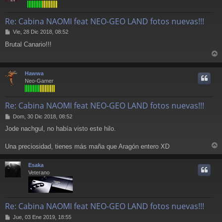
Re: Cabina NAOMI feat NEO-GEO LAND fotos nuevas!!!
M
Vie, 28 Dic 2018, 08:52
e
Brutal Canario!!!
n
s
r
a
j
r
Hawwa
e
i
Neo-Gamer
Re: Cabina NAOMI feat NEO-GEO LAND fotos nuevas!!!
M
Dom, 30 Dic 2018, 08:52
e
Jode nachgul, no había visto este hilo.
n
s
a
Una preciosidad, tienes más maña que Aragón entero XD
r
j
e
r
Esaka
i
Veterano
Re: Cabina NAOMI feat NEO-GEO LAND fotos nuevas!!!
M
Jue, 03 Ene 2019, 18:55