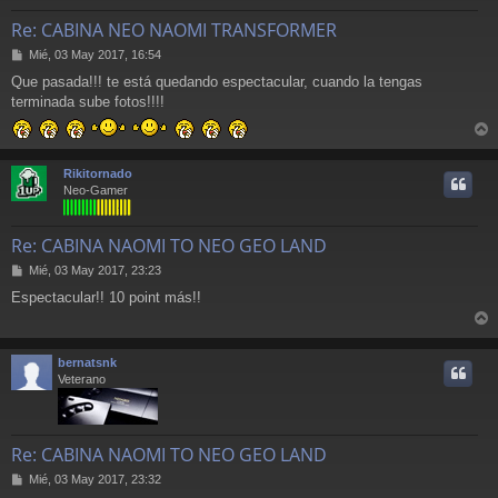
Re: CABINA NEO NAOMI TRANSFORMER
M
Mié, 03 May 2017, 16:54
e
Que pasada!!! te está quedando espectacular, cuando la tengas
n
terminada sube fotos!!!!
s
a
j
r
e
r
Rikitornado
i
Neo-Gamer
Re: CABINA NAOMI TO NEO GEO LAND
M
Mié, 03 May 2017, 23:23
e
Espectacular!! 10 point más!!
n
s
r
a
j
r
bernatsnk
e
i
Veterano
Re: CABINA NAOMI TO NEO GEO LAND
M
Mié, 03 May 2017, 23:32
e