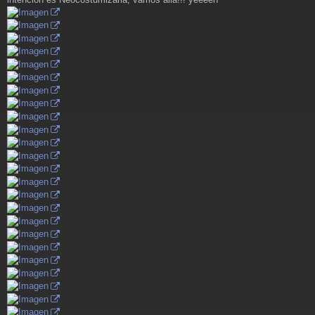
s
a
j
e