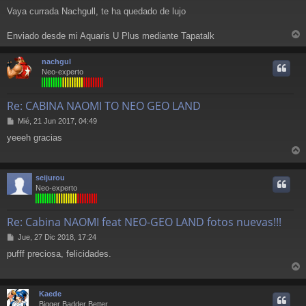
e
Vaya currada Nachgull, te ha quedado de lujo
n
s
a
Enviado desde mi Aquaris U Plus mediante Tapatalk
r
j
e
r
nachgul
i
Neo-experto
Re: CABINA NAOMI TO NEO GEO LAND
M
Mié, 21 Jun 2017, 04:49
e
yeeeh gracias
n
s
r
a
j
r
seijurou
e
i
Neo-experto
Re: Cabina NAOMI feat NEO-GEO LAND fotos nuevas!!!
M
Jue, 27 Dic 2018, 17:24
e
pufff preciosa, felicidades.
n
s
r
a
j
r
Kaede
e
i
Bigger Badder Better