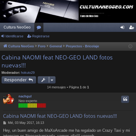
Cultura NeoGeo
Identificarse
Registrarse
or
de
eg
os
nti
ist
Cultura NeoGeo
Foro
General
Proyectos - Bricolaje
fic
ra
Cabina NAOMI feat NEO-GEO LAND fotos
nuevas!!!
ar
rs
se
e
Moderador:
hokuto29
Responder
14 mensajes • Página
1
de
1
nachgul
Neo-experto
Cabina NAOMI feat NEO-GEO LAND fotos nuevas!!!
M
Mié, 03 May 2017, 16:13
e
Hey, un buen amigo de MaXoArcade me ha regalado un Crazy Taxi y mi
n
intencion es Neocostumizarla, vamos alla!!! yeeeeh