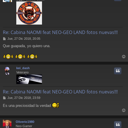
Re: Cabina NAOMI feat NEO-GEO LAND fotos nuevas!!!
M
Jue, 27 Dic 2018, 20:05
e
Que guapada, yo quiero una.
n
s
a
j
r
e
r
kei_dash
i
Veterano
Re: Cabina NAOMI feat NEO-GEO LAND fotos nuevas!!!
M
Jue, 27 Dic 2018, 23:59
e
Es una preciosidad la verdad
n
s
r
a
j
r
Oliverio1980
e
i
Neo-Gamer