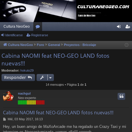
Cultura NeoGeo
Identificarse
Registrarse
or
de
eg
os
nti
ist
Cultura NeoGeo
Foro
General
Proyectos - Bricolaje
fic
ra
Cabina NAOMI feat NEO-GEO LAND fotos
nuevas!!!
ar
rs
se
e
Moderador:
hokuto29
Responder
14 mensajes • Página
1
de
1
nachgul
Neo-experto
Cabina NAOMI feat NEO-GEO LAND fotos nuevas!!!
M
Mié, 03 May 2017, 16:13
e
Hey, un buen amigo de MaXoArcade me ha regalado un Crazy Taxi y mi
n
intencion es Neocostumizarla, vamos alla!!! yeeeeh