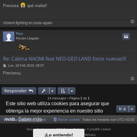
e
Preciosa
qué maña!!
n
s
a
j
Violent fighting to come again
e
r
r
Flux
i
Recien Llegado
Re: Cabina NAOMI feat NEO-GEO LAND fotos nuevas!!!
M
Lun, 18 Feb 2019, 09:07
e
Precioso¡¡
n
s
r
a
j
r
Responder
e
i
14 mensajes • Página
1
de
1
Este sitio web utiliza cookies para asegurar que
Ir a
obtenga la mejor experiencia en nuestro sitio
web.
Saber más
Cultura NeoGeo
Foro
Borrar cookies
Todos los horarios son
UTC+02:00
Desarrollado por
phpBB
® Forum Software © phpBB Limited
¡Lo entiendo!
Style por
Arty
- phpBB 3.3 por MrGaby