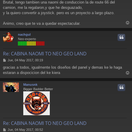
Brutal, tengo tambien una naomi de conduccion la de route 66 del
n
camion, me la regalaron,y que he desguazado,
s
a
y la quiero convertir a joystick. pero es un proyecto a largo plazo.
j
e
Animo, creo que te va a quedar espectacular.
r
r
nachgul
i
Neo-experto
Re: CABINA NAOMI TO NEO GEO LAND
M
Jue, 04 May 2017, 00:19
e
gracias a todos, igualmente los diseños del panel y demas ke le haga
n
estaran a dispocicion del ke kiera
s
r
a
j
r
Manusnk
e
i
Bigger Badder Better
Re: CABINA NAOMI TO NEO GEO LAND
M
Jue, 04 May 2017, 00:52