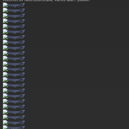
s
a
j
e