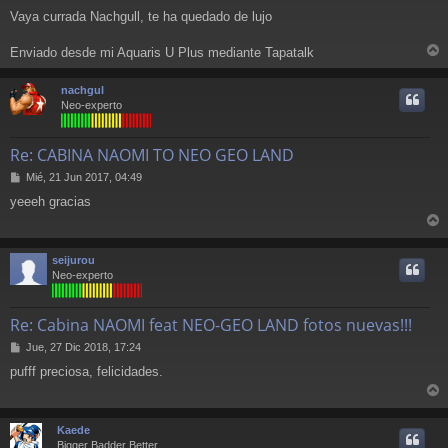
e
Vaya currada Nachgull, te ha quedado de lujo
n
s
a
Enviado desde mi Aquaris U Plus mediante Tapatalk
r
j
e
r
nachgul
i
Neo-experto
Re: CABINA NAOMI TO NEO GEO LAND
M
Mié, 21 Jun 2017, 04:49
e
yeeeh gracias
n
s
r
a
j
r
seijurou
e
i
Neo-experto
Re: Cabina NAOMI feat NEO-GEO LAND fotos nuevas!!!
M
Jue, 27 Dic 2018, 17:24
e
pufff preciosa, felicidades.
n
s
r
a
j
r
Kaede
e
i
Bigger Badder Better