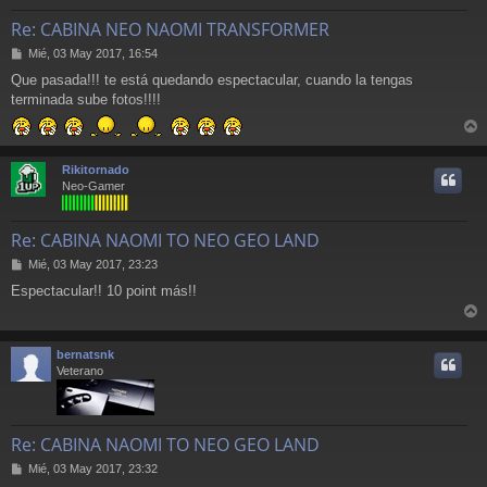
Re: CABINA NEO NAOMI TRANSFORMER
M
Mié, 03 May 2017, 16:54
e
Que pasada!!! te está quedando espectacular, cuando la tengas
n
terminada sube fotos!!!!
s
a
j
r
e
r
Rikitornado
i
Neo-Gamer
Re: CABINA NAOMI TO NEO GEO LAND
M
Mié, 03 May 2017, 23:23
e
Espectacular!! 10 point más!!
n
s
r
a
j
r
bernatsnk
e
i
Veterano
Re: CABINA NAOMI TO NEO GEO LAND
M
Mié, 03 May 2017, 23:32
e