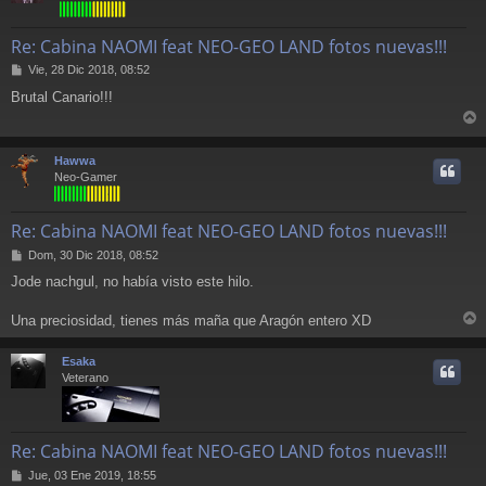
Re: Cabina NAOMI feat NEO-GEO LAND fotos nuevas!!!
M
Vie, 28 Dic 2018, 08:52
e
Brutal Canario!!!
n
s
r
a
j
r
Hawwa
e
i
Neo-Gamer
Re: Cabina NAOMI feat NEO-GEO LAND fotos nuevas!!!
M
Dom, 30 Dic 2018, 08:52
e
Jode nachgul, no había visto este hilo.
n
s
a
Una preciosidad, tienes más maña que Aragón entero XD
r
j
e
r
Esaka
i
Veterano
Re: Cabina NAOMI feat NEO-GEO LAND fotos nuevas!!!
M
Jue, 03 Ene 2019, 18:55