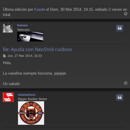
Última edición por
Kaede
el Dom, 30 Mar 2014, 19:15, editado 2 veces en
total.
r
r
fremen
i
Veterano
Re: Ayuda con NeoStick ruidoso
M
Jue, 27 Mar 2014, 16:33
e
Hola,
n
s
a
La vaselina siempre funciona, jejejeje.
j
e
Un saludo
r
r
mastamuzz
i
Bigger Badder Better