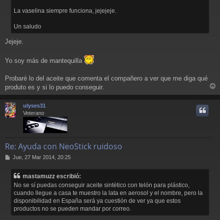
j
La vaselina siempre funciona, jejejeje.
e
Un saludo
Jejeje.
Yo soy más de mantequilla
Probaré lo del aceite que comenta el compañero a ver que me diga qué
produto es y si lo puedo conseguir.
r
r
ulyses31
i
Veterano
Re: Ayuda con NeoStick ruidoso
M
Jue, 27 Mar 2014, 20:25
e
n
mastamuzz escribió:
s
No se sí puedas conseguir aceite sintético con telón para plástico,
a
cuando llegue a casa te muestro la lata en aerosol y el nombre, pero la
j
disponibilidad en España será ya cuestión de ver ya que estos
e
productos no se pueden mandar por correo.