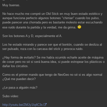
e
Muy buenas.
n
s
a
No hace mucho me compré un Old Stick en muy buen estado estético y
j
aunque funciona perfecto algunos botones "chirrian" cuando los pulso,
e
puede parecer una chorrada pero es bastante molesto estar escuchando
ese ruido durante la partida y la verdad, me da grima.
Son los botones A y D, especialmente el A.
Los he estado mirando y parece ser que el bontón, cuando se desliza al
ser pulsado, roza con la carcasa del stick y provoca ruido.
¿Hay forma de evitarlo? Se me había ocurrido echarle aceite de máquina
de coser pero no sé si será buena idea, si puede estropear los plásticos o
dañar los circutios.
Como es el primer mando que tengo de NeoGeo no sé si es algo normal
¿Qué me pueden decir?
¿Le pasa a alguién más?
Subo video:
http://youtu.be/ZMJy1Iq4C3s