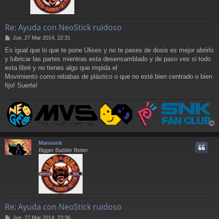
Re: Ayuda con NeoStick ruidoso
M
Jue, 27 Mar 2014, 22:31
e
Es igual que lo que te pone Ulises y no te pases de dosis es mejor abrirlo
n
y lubricar las partes mientras esta desensamblado y de paso ves si todo
s
a
esta libré y no tienes algo que impida el
j
Movimiento como rebabas de plástico o que no esté bien centrado o bien
e
fijo! Suerte!
r
r
Manusnk
i
Bigger Badder Better
Re: Ayuda con NeoStick ruidoso
M
Jue, 27 Mar 2014, 23:36