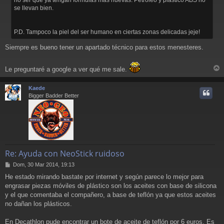
j
se llevan bien.
e
P.D. Tampoco la piel del ser humano en ciertas zonas delicadas jeje!
Siempre es bueno tener un apartado técnico para estos menesteres.
Le preguntaré a google a ver qué me sale.
r
r
Kaede
i
Bigger Badder Better
Re: Ayuda con NeoStick ruidoso
M
Dom, 30 Mar 2014, 19:13
e
He estado mirando bastate por internet y según parece lo mejor para
n
engrasar piezas móviles de plástico son los aceites con base de silicona
s
a
y el que comentaba el compañero, a base de teflón ya que estos aceites
j
no dañan los plásticos.
e
En Decathlon pude encontrar un bote de aceite de teflón por 6 euros. Es