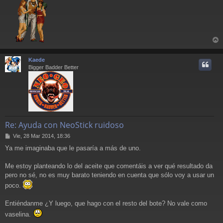
e
r
r
Kaede
i
Bigger Badder Better
Re: Ayuda con NeoStick ruidoso
M
Vie, 28 Mar 2014, 18:36
e
Ya me imaginaba que le pasaría a más de uno.
n
s
a
Me estoy planteando lo del aceite que comentáis a ver qué resultado da
j
pero no sé, no es muy barato teniendo en cuenta que sólo voy a usar un
e
poco.
Entiéndanme ¿Y luego, que hago con el resto del bote? No vale como
vaselina.