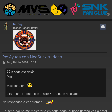
r
r
Mr. Big
i
Bigger Badder Better
Re: Ayuda con NeoStick ruidoso
M
Sab, 29 Mar 2014, 10:27
e
n
Kaede escribió:
s
Mmm.
a
j
e
Vaselina ¿eh?
¿Tu lo has probado con tu stick? ¿Da buen resultado?
No respondas a eso fremen!!!
En serio, yo no me molestaría en darle nada, al poco tiempo vas a estar