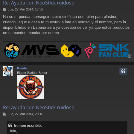
Re: Ayuda con NeoStick ruidoso
M
Jue, 27 Mar 2014, 17:36
e
No se sí puedas conseguir aceite sintético con telón para plástico,
n
cuando llegue a casa te muestro la lata en aerosol y el nombre, pero la
s
a
disponibilidad en España será ya cuestión de ver ya que estos productos
j
no se pueden mandar por correo.
e
r
r
Kaede
i
Bigger Badder Better
Re: Ayuda con NeoStick ruidoso
M
Jue, 27 Mar 2014, 20:16
e
n
fremen escribió:
s
Hola,
a