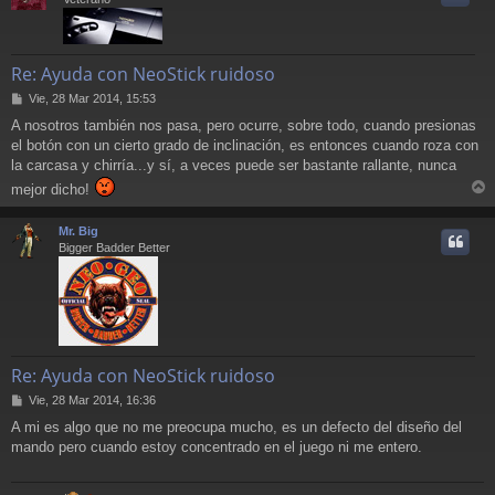
Re: Ayuda con NeoStick ruidoso
M
Vie, 28 Mar 2014, 15:53
e
A nosotros también nos pasa, pero ocurre, sobre todo, cuando presionas
n
el botón con un cierto grado de inclinación, es entonces cuando roza con
s
a
la carcasa y chirría...y sí, a veces puede ser bastante rallante, nunca
j
mejor dicho!
e
r
r
Mr. Big
i
Bigger Badder Better
Re: Ayuda con NeoStick ruidoso
M
Vie, 28 Mar 2014, 16:36
e
A mi es algo que no me preocupa mucho, es un defecto del diseño del
n
mando pero cuando estoy concentrado en el juego ni me entero.
s
a
j