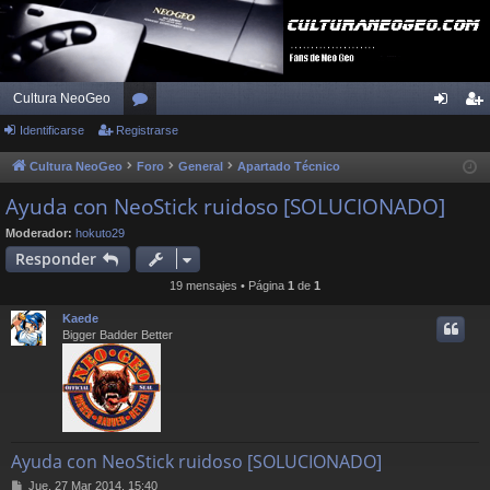
Cultura NeoGeo
Identificarse
Registrarse
or
de
eg
os
nti
ist
Cultura NeoGeo
Foro
General
Apartado Técnico
fic
ra
Ayuda con NeoStick ruidoso [SOLUCIONADO]
ar
rs
Moderador:
hokuto29
Responder
se
e
19 mensajes • Página
1
de
1
Kaede
Bigger Badder Better
Ayuda con NeoStick ruidoso [SOLUCIONADO]
M
Jue, 27 Mar 2014, 15:40