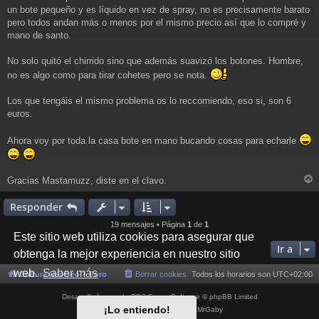
un bote pequeño y es líquido en vez de spray, no es precisamente barato
pero todos andan más o menos por el mismo precio así que lo compré y
mano de santo.
No solo quitó el chirrido sino que además suavizó los botones. Hombre,
no es algo como para tirar cohetes pero se nota.
Los que tengáis el mismo problema os lo reccomiendo, eso si, son 6
euros.
Ahora voy por toda la casa bote en mano bucando cosas para echarle
Gracias Mastamuzz, diste en el clavo.
r
r
Responder
i
19 mensajes • Página
1
de
1
Este sitio web utiliza cookies para asegurar que
Ir a
obtenga la mejor experiencia en nuestro sitio
web.
Saber más
Cultura NeoGeo
Foro
Borrar cookies
Todos los horarios son
UTC+02:00
Desarrollado por
phpBB
® Forum Software © phpBB Limited
¡Lo entiendo!
Style por
Arty
- phpBB 3.3 por MrGaby