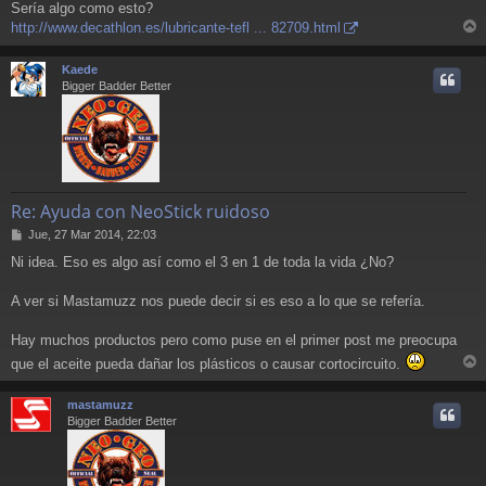
Sería algo como esto?
http://www.decathlon.es/lubricante-tefl ... 82709.html
r
r
Kaede
i
Bigger Badder Better
Re: Ayuda con NeoStick ruidoso
M
Jue, 27 Mar 2014, 22:03
e
Ni idea. Eso es algo así como el 3 en 1 de toda la vida ¿No?
n
s
a
A ver si Mastamuzz nos puede decir si es eso a lo que se refería.
j
e
Hay muchos productos pero como puse en el primer post me preocupa
que el aceite pueda dañar los plásticos o causar cortocircuito.
r
r
mastamuzz
i
Bigger Badder Better