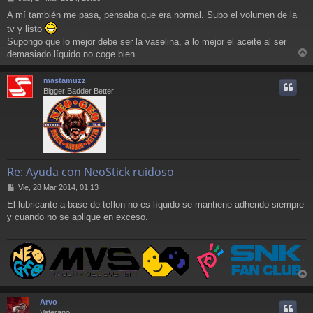
e
A mí también me pasa, pensaba que era normal. Subo el volumen de la
n
tv y listo
s
a
Supongo que lo mejor debe ser la vaselina, a lo mejor el aceite al ser
j
demasiado líquido no coge bien
e
r
r
mastamuzz
i
Bigger Badder Better
Re: Ayuda con NeoStick ruidoso
M
Vie, 28 Mar 2014, 01:13
e
El lubricante a base de teflon no es líquido se mantiene adherido siempre
n
y cuando no se aplique en exceso.
s
a
j
e
r
r
Arvo
i
Veterano