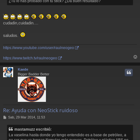
¿Tu lo has probado con tu stick? ¿Da buen resultado?
cudadin,cuidadin....
saludos.
https://www.youtube.com/user/raulneogeo
https://www.twitch.tv/raulneogeo
r
r
Kaede
i
Bigger Badder Better
Re: Ayuda con NeoStick ruidoso
M
Sab, 29 Mar 2014, 11:53
e
n
mastamuzz escribió:
s
La vaselina hasta donde yo tengo entendido es a base de petróleo, a
a
no ser que ya tengan fórmulas más nuevas. Petróleo y plástico ABS no