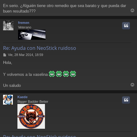
En serio. ¿Alguién tiene otro remedio que sea barato y que pueda dar
buen resultado???
r
r
fremen
i
Veterano
Re: Ayuda con NeoStick ruidoso
M
Vie, 28 Mar 2014, 18:59
e
Hola,
n
s
a
Y volvemos a la vaselina
j
e
Un saludo
r
r
Kaede
i
Bigger Badder Better
Re: Ayuda con NeoStick ruidoso