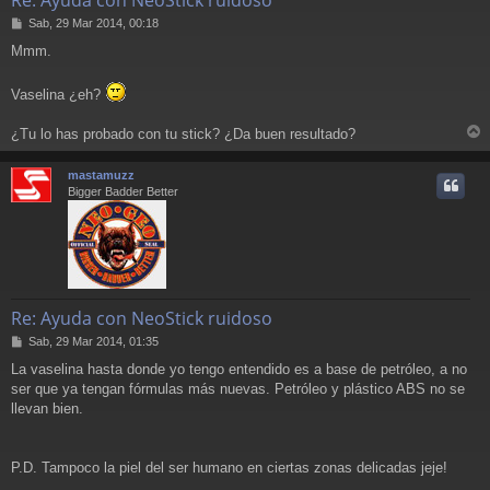
M
Sab, 29 Mar 2014, 00:18
e
Mmm.
n
s
a
Vaselina ¿eh?
j
e
¿Tu lo has probado con tu stick? ¿Da buen resultado?
r
r
mastamuzz
i
Bigger Badder Better
Re: Ayuda con NeoStick ruidoso
M
Sab, 29 Mar 2014, 01:35
e
La vaselina hasta donde yo tengo entendido es a base de petróleo, a no
n
ser que ya tengan fórmulas más nuevas. Petróleo y plástico ABS no se
s
a
llevan bien.
j
e
P.D. Tampoco la piel del ser humano en ciertas zonas delicadas jeje!