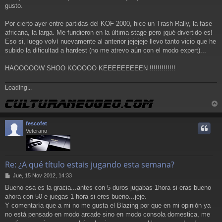
gusto.
Por cierto ayer entre partidas del KOF 2000, hice un Trash Rally, la fase
africana, la larga. Me fundieron en la última stage pero ¡qué divertido es!
Eso si, luego volví nuevamente al anterior jejejeje llevo tanto vicio que he
subido la dificultad a hardest (no me atrevo aún con el modo expert)...
HAOOOOOW SHOO KOOOOO KEEEEEEEEEN !!!!!!!!!!!!!
Loading...
r
r
fescofet
i
Veterano
Re: ¿A qué título estais jugando esta semana?
M
Jue, 15 Nov 2012, 14:33
e
Bueno esa es la gracia...antes con 5 duros jugabas 1hora si eras bueno
n
ahora con 50 e juegas 1 hora si eres bueno...jeje.
s
a
Y comentaría que a mi no me gusta el Blazing por que en mi opinión ya
j
no está pensado en modo arcade sino en modo consola domestica, me
e