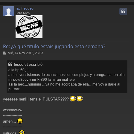
r
r
raulneogeo
i
Lord MVS
Re: ¿A qué título estais jugando esta semana?
M
Mié, 14 Nov 2012, 23:03
e
n
fescofet escribió:
s
a la hp 50g!!!
a
a resolver sistemas de ecuaciones con complejos y a programar en ella.
j
mi pc-g850v y mi fx-890 la miran mal jeje
e
asi la neo....hummm ....ya no me acordaba de ella....me voy a darle al
pulstar
yeeeeee nen!!! tens el PULSTAR????
woooowww.
----------------
amen...
----------------
saludos.