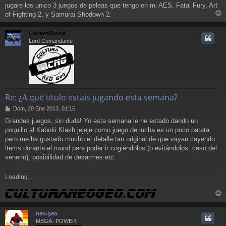
jugare los unico 3 juegos de peleas que tengo en mi AES, Fatal Fury, Art
of Fighting 2, y Samurai Shodown 2.
r
r
LlorensBlood
i
Lord Comandante
Re: ¿A qué título estais jugando esta semana?
M
Dom, 20 Ene 2013, 01:15
e
Grandes juegos, sin duda! Yo esta semana le he estado dando un
n
poquillo al Kabuki Klash jejeje como juego de lucha es un poco patata,
s
a
pero me ha gustado mucho el detalle tan original de que vayan cayendo
j
items durante el round para poder ir cogiéndolos (o evitándolos, caso del
e
veneno), posibilidad de desarmes etc.
Loading...
r
r
neo.geo
i
MEGA- POWER