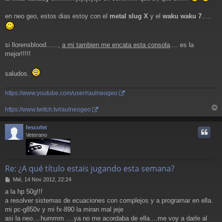
s
a
en neo geo, estos dias estoy con el
metal slug X
y el
waku waku 7
.....
j
e
si llorensblood......,
a mi tambien me encata esta consola
.... es la
mejor!!!!!
saludos.
https://www.youtube.com/user/raulneogeo
https://www.twitch.tv/raulneogeo
r
r
fescofet
i
Veterano
Re: ¿A qué título estais jugando esta semana?
M
Mié, 14 Nov 2012, 22:24
e
a la hp 50g!!!
n
a resolver sistemas de ecuaciones con complejos y a programar en ella.
s
a
mi pc-g850v y mi fx-890 la miran mal jeje
j
asi la neo....hummm ....ya no me acordaba de ella....me voy a darle al