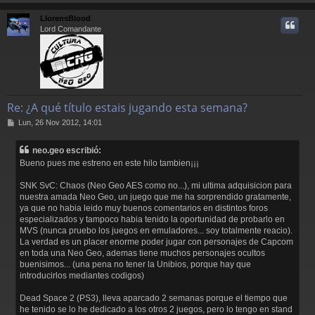
r
r
LlorensBlood
i
Lord Comandante
Re: ¿A qué título estais jugando esta semana?
M
Lun, 26 Nov 2012, 14:01
e
n
neo.geo escribió:
s
Bueno pues me estreno en este hilo tambien¡¡¡
a
j
SNK SvC: Chaos (Neo Geo AES como no...), mi ultima adquisicion para
e
nuestra amada Neo Geo, un juego que me ha sorprendido gratamente,
ya que no habia leido muy buenos comentarios en distintos foros
especializados y tampoco habia tenido la oportunidad de probarlo en
MVS (nunca pruebo los juegos en emuladores... soy totalmente reacio).
La verdad es un placer enorme poder jugar con personajes de Capcom
en toda una Neo Geo, ademas tiene muchos personajes ocultos
buenisimos... (una pena no tener la Unibios, porque hay que
introducirlos mediantes codigos)
Dead Space 2 (PS3), lleva aparcado 2 semanas porque el tiempo que
he tenido se lo he dedicado a los otros 2 juegos, pero lo tengo en stand