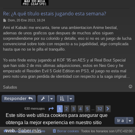
Re: ¿A qué título estais jugando esta semana?
M
Dom, 20 Ene 2013, 16:24
e
Ami el Kabuki me encanta, tiene una ambientacion Anime bestial,
n
ademas de unos graficos que despues de muchos años siguen
s
a
sorprendiendome por su colorido y detalle, eso si no es un juego de lucha
j
convencional sobre todo con respecto a su jugabilidad, algo complicada
e
hasta que no se le pilla el tranquillo.
Yo este finde estoy jugando al KOF '95 en AES y al Real Bout Special
que han sido 2 de mis ultimas adquisiciones, estos en Neo Geo y he
empezado el Residen Evil 5 Gold Edition en PS3, el juego no esta mal
pero noto una gran perdida de identidad con respecto a la saga original...
Saludos
r
r
Responder
i
Página
1
de
32
2
3
4
5
32
1
Siguiente
630 mensajes
…
Este sitio web utiliza cookies para asegurar que
Ir a
obtenga la mejor experiencia en nuestro sitio
web.
Saber más
Cultura NeoGeo
Foro
Borrar cookies
Todos los horarios son
UTC+02:00