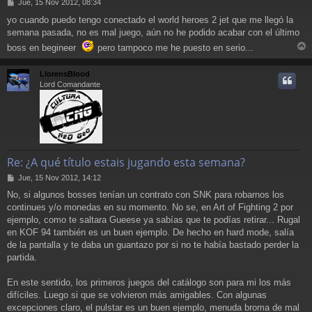
M
Jue, 15 Nov 2012, 08:34
e
yo cuando puedo tengo conectado el world heroes 2 jet que me llegó la
n
semana pasada, no es mal juego, aún no he podido acabar con el último
s
a
boss en begineer
pero tampoco me he puesto en serio...
j
r
e
r
LlorensBlood
i
Lord Comandante
Re: ¿A qué título estais jugando esta semana?
M
Jue, 15 Nov 2012, 14:12
e
No, si algunos bosses tenían un contrato con SNK para robarnos los
n
continues y/o monedas en su momento. No se, en Art of Fighting 2 por
s
a
ejemplo, como te saltara Gueese ya sabías que te podías retirar... Rugal
j
en KOF 94 también es un buen ejemplo. De hecho en hard mode, salía
e
de la pantalla y te daba un guantazo por si no te había bastado perder la
partida.
En este sentido, los primeros juegos del catálogo son para mi los más
difíciles. Luego si que se volvieron más amigables. Con algunas
excepciones claro, el pulstar es un buen ejemplo, menuda broma de mal