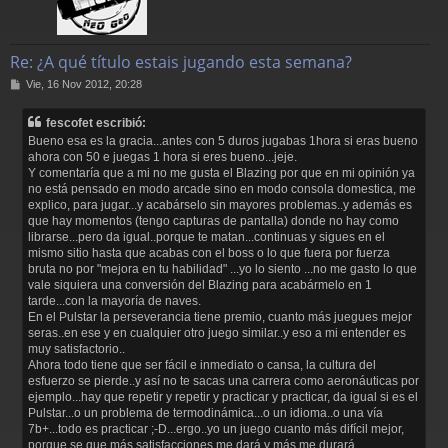
Re: ¿A qué título estais jugando esta semana?
M
Vie, 16 Nov 2012, 20:28
e
n
fescofet escribió:
s
Bueno esa es la gracia...antes con 5 duros jugabas 1hora si eras bueno
a
ahora con 50 e juegas 1 hora si eres bueno...jeje.
j
Y comentaría que a mi no me gusta el Blazing por que en mi opinión ya
e
no está pensado en modo arcade sino en modo consola domestica, me
explico, para jugar...y acabárselo sin mayores problemas..y además es
que hay momentos (tengo capturas de pantalla) donde no hay como
librarse...pero da igual..porque te matan...continuas y sigues en el
mismo sitio hasta que acabas con el boss o lo que fuera por fuerza
bruta no por "mejora en tu habilidad" ...yo lo siento ...no me gasto lo que
vale siquiera una conversión del Blazing para acabármelo en 1
tarde...con la mayoría de naves.
En el Pulstar la perseverancia tiene premio, cuanto más juegues mejor
seras..en ese y en cualquier otro juego similar..y eso a mi entender es
muy satisfactorio..
Ahora todo tiene que ser fácil e inmediato o cansa, la cultura del
esfuerzo se pierde..y así no te sacas una carrera como aeronáuticas por
ejemplo...hay que repetir y repetir y practicar y practicar, da igual si es el
Pulstar...o un problema de termodinámica...o un idioma..o una vía
7b+...todo es practicar ;-D...ergo..yo un juego cuanto más difícil mejor,
porque se que más satisfacciones me dará y más me durará.