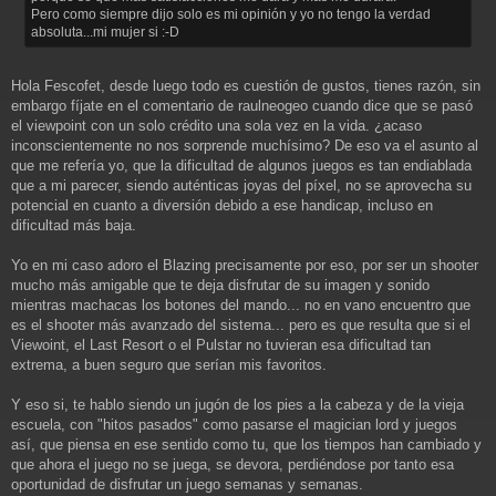
Pero como siempre dijo solo es mi opinión y yo no tengo la verdad
absoluta...mi mujer si :-D
Hola Fescofet, desde luego todo es cuestión de gustos, tienes razón, sin
embargo fíjate en el comentario de raulneogeo cuando dice que se pasó
el viewpoint con un solo crédito una sola vez en la vida. ¿acaso
inconscientemente no nos sorprende muchísimo? De eso va el asunto al
que me refería yo, que la dificultad de algunos juegos es tan endiablada
que a mi parecer, siendo auténticas joyas del píxel, no se aprovecha su
potencial en cuanto a diversión debido a ese handicap, incluso en
dificultad más baja.
Yo en mi caso adoro el Blazing precisamente por eso, por ser un shooter
mucho más amigable que te deja disfrutar de su imagen y sonido
mientras machacas los botones del mando... no en vano encuentro que
es el shooter más avanzado del sistema... pero es que resulta que si el
Viewoint, el Last Resort o el Pulstar no tuvieran esa dificultad tan
extrema, a buen seguro que serían mis favoritos.
Y eso si, te hablo siendo un jugón de los pies a la cabeza y de la vieja
escuela, con "hitos pasados" como pasarse el magician lord y juegos
así, que piensa en ese sentido como tu, que los tiempos han cambiado y
que ahora el juego no se juega, se devora, perdiéndose por tanto esa
oportunidad de disfrutar un juego semanas y semanas.