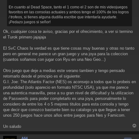
En cuanto al Dead Space, tanto el 1 como el 2 son de mis videojuegos
favoritos en las consolas actuales y ambos tengo el 100% de los logros
/ trofeos, si tienes alguna dudilla escribe que intentaría ayudarte.
¡Pedazo juegos si señor!
Ok, cualquier cosa te aviso, gracias por el ofrecimiento, a ver si termino
el Turok primero jajajaja
El SvC Chaos la verdad es que tiene cosas muy buenas y otras no tanto
pero en general me parece un gran juego y una joya para la coleccion
(cuantos soñamos con jugar con Ryu en una Neo Geo...)
Otro juego que deje a medias este verano tambien y tengo pensado
retomarlo desde el principio es el siguiente:
G.I. Joe: The Atlantis Factor (NES) os aconsejo a todos que lo probeis en
profundidad (solo aparecio en formato NTSC USA), ya que me parece
una autentica maravilla, pese a su gran nivel de dificultad y la utilizacion
de Passwords para poder completarlo es una joya, personalmente lo
considero de entre los 4 o 5 mejores titulos para esta consola y tengo
que decir que conozco bastante bien su catalogo ya que llegue a tener
unos 250 juegos hace unos años entre juegos para Nes y Famicom.
Un saludo
r
r
A64