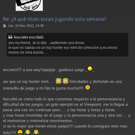
Re: ¿A qué título estais jugando esta semana?
M
Jue, 15 Nov 2012, 14:39
e
n
fescofet escribió:
s
yes my friend...te lo dije ...walterman you know.
a
el que no sabias es un top hunter eur mint de coleccion q es ahora
j
mismo mi nińa bonita....
e
escierto!!!! a ese wey!!jejejeje...gradioso juego
asi que un top hunter mint.....
felicidades y disfrutalo es una
maravilla de juego a mi hijo le gusta mucho!!!!
fescofet,es cierto todo lo que comentas respecto a la perseverancia y
dificultad de los juegos, un gran ejemplo es el Viewpoint, me lo llegue a
pasar una vez sin continuar pero..... y las horas y horas y horas
y mas horas invertidas en el juego y la perseverancia una y otra vez.... y
el memorizar y memorizar movimientos.....
si es lo mejor que tienen estos juegos!!! cuando lo consigues eres mas
feliz!!!!!