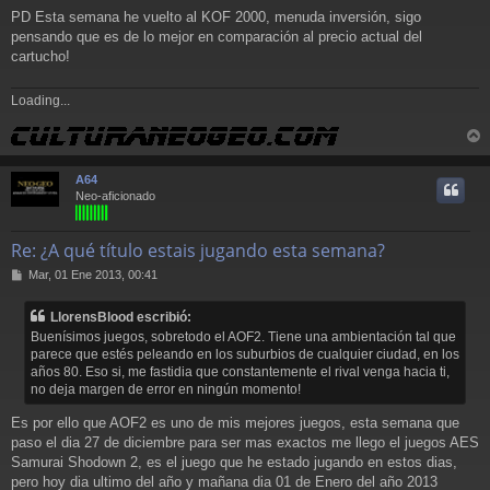
PD Esta semana he vuelto al KOF 2000, menuda inversión, sigo
pensando que es de lo mejor en comparación al precio actual del
cartucho!
Loading...
r
r
A64
i
Neo-aficionado
Re: ¿A qué título estais jugando esta semana?
M
Mar, 01 Ene 2013, 00:41
e
n
LlorensBlood escribió:
s
Buenísimos juegos, sobretodo el AOF2. Tiene una ambientación tal que
a
parece que estés peleando en los suburbios de cualquier ciudad, en los
j
años 80. Eso si, me fastidia que constantemente el rival venga hacia ti,
e
no deja margen de error en ningún momento!
Es por ello que AOF2 es uno de mis mejores juegos, esta semana que
paso el dia 27 de diciembre para ser mas exactos me llego el juegos AES
Samurai Shodown 2, es el juego que he estado jugando en estos dias,
pero hoy dia ultimo del año y mañana dia 01 de Enero del año 2013