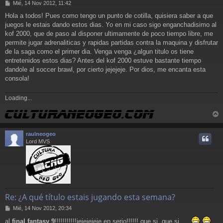
M
Mié, 14 Nov 2012, 11:42
e
Hola a todos! Pues como tengo un punto de cotilla, quisiera saber a que
n
juegos le estais dando estos dias. Yo en mi caso sigo enganchadisimo al
s
a
kof 2000, que de paso al disponer ultimamente de poco tiempo libre, me
j
permite jugar adrenaliticas y rapidas partidas contra la maquina y disfrutar
e
de la saga como el primer dia. Venga venga ¿algun titulo os tiene
entretenidos estos dias? Antes del kof 2000 estuve bastante tiempo
dandole al soccer brawl, por cierto jejejeje. Por dios, me encanta esta
consola!
Loading...
r
r
raulneogeo
i
Lord MVS
Re: ¿A qué título estais jugando esta semana?
M
Mié, 14 Nov 2012, 20:34
e
al
final fantasy 9
!!!!!!!!!!!jejejejeje en serio!!!!!! que si, que si.....
n