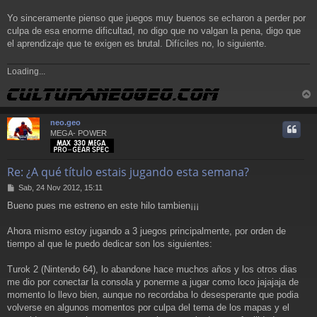
Yo sinceramente pienso que juegos muy buenos se echaron a perder por
culpa de esa enorme dificultad, no digo que no valgan la pena, digo que
el aprendizaje que te exigen es brutal. Difíciles no, lo siguiente.
Loading...
r
r
neo.geo
i
MEGA- POWER
Re: ¿A qué título estais jugando esta semana?
M
Sab, 24 Nov 2012, 15:11
e
Bueno pues me estreno en este hilo tambien¡¡¡
n
s
a
Ahora mismo estoy jugando a 3 juegos principalmente, por orden de
j
tiempo al que le puedo dedicar son los siguientes:
e
Turok 2 (Nintendo 64), lo abandone hace muchos años y los otros dias
me dio por conectar la consola y ponerme a jugar como loco jajajaja de
momento lo llevo bien, aunque no recordaba lo desesperante que podia
volverse en algunos momentos por culpa del tema de los mapas y el