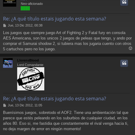
i
Neo-aficionado
Re: ¿A qué título estais jugando esta semana?
M
Jue, 13 Dic 2012, 00:38
e
Los juegos que siempre juego Art of Fighting 2 y Fatal fury en consola
n
AES Americana, son los unicos 2 juegos de peleas que tengo, y ando por
s
a
comprar el Samurai shodow 2, si tubiera mas los jugaria cuento con otros
j
5 cartuchos pero no los juego.
e
r
r
LlorensBlood
i
Lord Comandante
Re: ¿A qué título estais jugando esta semana?
M
Jue, 13 Dic 2012, 11:05
e
Buenísimos juegos, sobretodo el AOF2. Tiene una ambientación tal que
n
parece que estés peleando en los suburbios de cualquier ciudad, en los
s
a
años 80. Eso si, me fastidia que constantemente el rival venga hacia ti,
j
no deja margen de error en ningún momento!
e