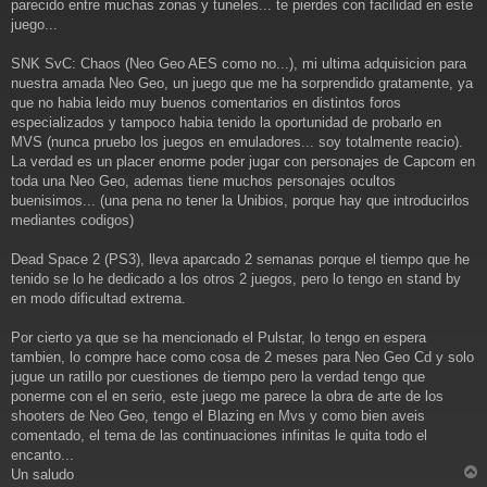
parecido entre muchas zonas y tuneles... te pierdes con facilidad en este
juego...
SNK SvC: Chaos (Neo Geo AES como no...), mi ultima adquisicion para
nuestra amada Neo Geo, un juego que me ha sorprendido gratamente, ya
que no habia leido muy buenos comentarios en distintos foros
especializados y tampoco habia tenido la oportunidad de probarlo en
MVS (nunca pruebo los juegos en emuladores... soy totalmente reacio).
La verdad es un placer enorme poder jugar con personajes de Capcom en
toda una Neo Geo, ademas tiene muchos personajes ocultos
buenisimos... (una pena no tener la Unibios, porque hay que introducirlos
mediantes codigos)
Dead Space 2 (PS3), lleva aparcado 2 semanas porque el tiempo que he
tenido se lo he dedicado a los otros 2 juegos, pero lo tengo en stand by
en modo dificultad extrema.
Por cierto ya que se ha mencionado el Pulstar, lo tengo en espera
tambien, lo compre hace como cosa de 2 meses para Neo Geo Cd y solo
jugue un ratillo por cuestiones de tiempo pero la verdad tengo que
ponerme con el en serio, este juego me parece la obra de arte de los
shooters de Neo Geo, tengo el Blazing en Mvs y como bien aveis
comentado, el tema de las continuaciones infinitas le quita todo el
encanto...
Un saludo