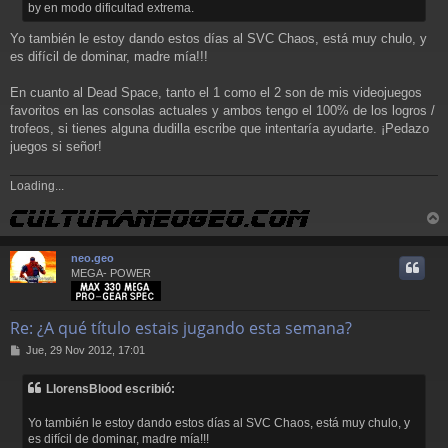
by en modo dificultad extrema.
Yo también le estoy dando estos días al SVC Chaos, está muy chulo, y
es difícil de dominar, madre mía!!!
En cuanto al Dead Space, tanto el 1 como el 2 son de mis videojuegos
favoritos en las consolas actuales y ambos tengo el 100% de los logros /
trofeos, si tienes alguna dudilla escribe que intentaría ayudarte. ¡Pedazo
juegos si señor!
Loading...
r
r
neo.geo
i
MEGA- POWER
Re: ¿A qué título estais jugando esta semana?
M
Jue, 29 Nov 2012, 17:01
e
n
LlorensBlood escribió:
s
a
Yo también le estoy dando estos días al SVC Chaos, está muy chulo, y
j
es difícil de dominar, madre mía!!!
e