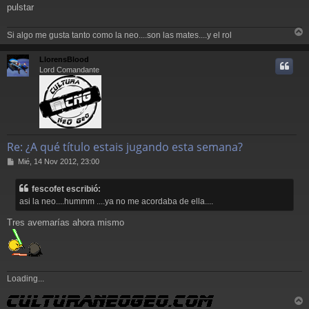
e
pulstar
Si algo me gusta tanto como la neo....son las mates....y el rol
r
r
LlorensBlood
i
Lord Comandante
Re: ¿A qué título estais jugando esta semana?
M
Mié, 14 Nov 2012, 23:00
e
n
fescofet escribió:
s
asi la neo....hummm ....ya no me acordaba de ella....
a
j
Tres avemarías ahora mismo
e
Loading...