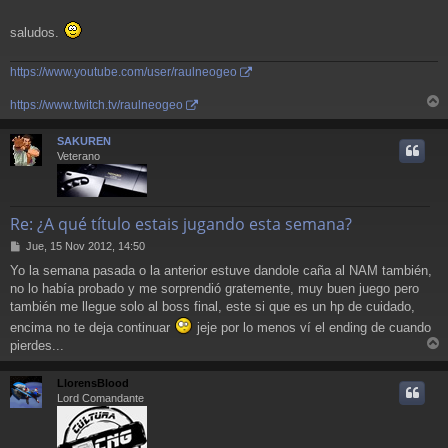
saludos.
https://www.youtube.com/user/raulneogeo
https://www.twitch.tv/raulneogeo
r
r
SAKUREN
i
Veterano
Re: ¿A qué título estais jugando esta semana?
M
Jue, 15 Nov 2012, 14:50
e
Yo la semana pasada o la anterior estuve dandole caña al NAM también,
n
no lo había probado y me sorprendió gratemente, muy buen juego pero
s
a
también me llegue solo al boss final, este si que es un hp de cuidado,
j
encima no te deja continuar
jeje por lo menos ví el ending de cuando
e
pierdes...
r
r
LlorensBlood
i
Lord Comandante