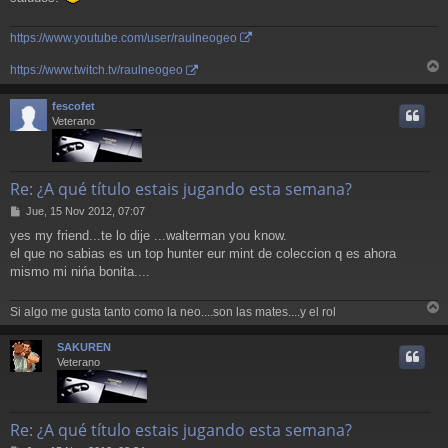
https://www.youtube.com/user/raulneogeo
https://www.twitch.tv/raulneogeo
r
r
fescofet
i
Veterano
Re: ¿A qué título estais jugando esta semana?
M
Jue, 15 Nov 2012, 07:07
e
yes my friend...te lo dije ...walterman you know.
n
el que no sabias es un top hunter eur mint de coleccion q es ahora
s
a
mismo mi nińa bonita....
j
e
Si algo me gusta tanto como la neo....son las mates....y el rol
r
r
SAKUREN
i
Veterano
Re: ¿A qué título estais jugando esta semana?