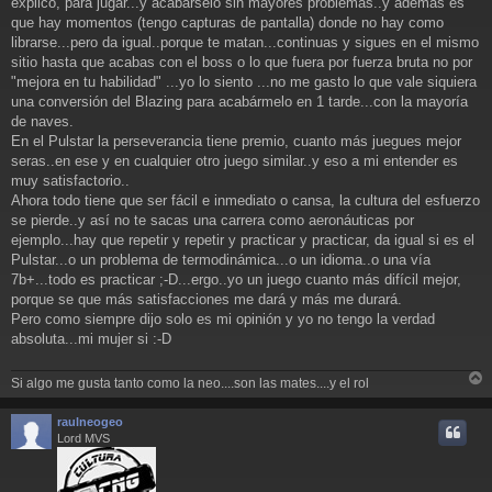
explico, para jugar...y acabárselo sin mayores problemas..y además es
que hay momentos (tengo capturas de pantalla) donde no hay como
librarse...pero da igual..porque te matan...continuas y sigues en el mismo
sitio hasta que acabas con el boss o lo que fuera por fuerza bruta no por
"mejora en tu habilidad" ...yo lo siento ...no me gasto lo que vale siquiera
una conversión del Blazing para acabármelo en 1 tarde...con la mayoría
de naves.
En el Pulstar la perseverancia tiene premio, cuanto más juegues mejor
seras..en ese y en cualquier otro juego similar..y eso a mi entender es
muy satisfactorio..
Ahora todo tiene que ser fácil e inmediato o cansa, la cultura del esfuerzo
se pierde..y así no te sacas una carrera como aeronáuticas por
ejemplo...hay que repetir y repetir y practicar y practicar, da igual si es el
Pulstar...o un problema de termodinámica...o un idioma..o una vía
7b+...todo es practicar ;-D...ergo..yo un juego cuanto más difícil mejor,
porque se que más satisfacciones me dará y más me durará.
Pero como siempre dijo solo es mi opinión y yo no tengo la verdad
absoluta...mi mujer si :-D
Si algo me gusta tanto como la neo....son las mates....y el rol
r
r
raulneogeo
i
Lord MVS