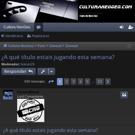
Cultura NeoGeo
Identificarse
Registrarse
or
de
eg
os
nti
ist
Cultura NeoGeo
Foro
General
General
fic
ra
¿A qué título estais jugando esta semana?
ar
rs
Moderador:
hokuto29
Responder
se
e
Página
1
de
32
2
3
4
5
32
1
Siguiente
630 mensajes
…
LlorensBlood
Lord Comandante
¿A qué título estais jugando esta semana?