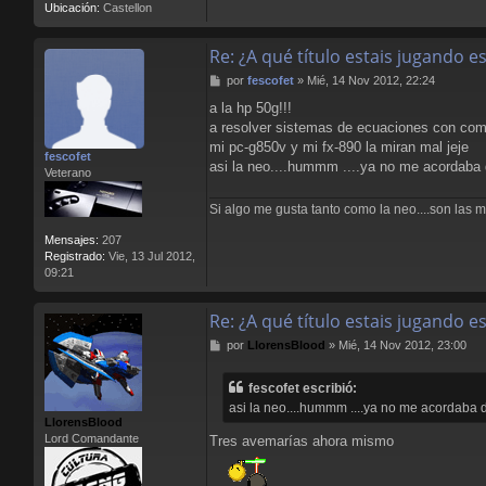
d
Ubicación:
Castellon
Re: ¿A qué título estais jugando 
M
por
fescofet
»
Mié, 14 Nov 2012, 22:24
e
a la hp 50g!!!
n
a resolver sistemas de ecuaciones con comp
s
a
mi pc-g850v y mi fx-890 la miran mal jeje
fescofet
j
asi la neo....hummm ....ya no me acordaba de
Veterano
e
Si algo me gusta tanto como la neo....son las mat
Mensajes:
207
Registrado:
Vie, 13 Jul 2012,
09:21
Re: ¿A qué título estais jugando 
M
por
LlorensBlood
»
Mié, 14 Nov 2012, 23:00
e
n
fescofet escribió:
s
asi la neo....hummm ....ya no me acordaba de
a
LlorensBlood
j
Lord Comandante
Tres avemarías ahora mismo
e