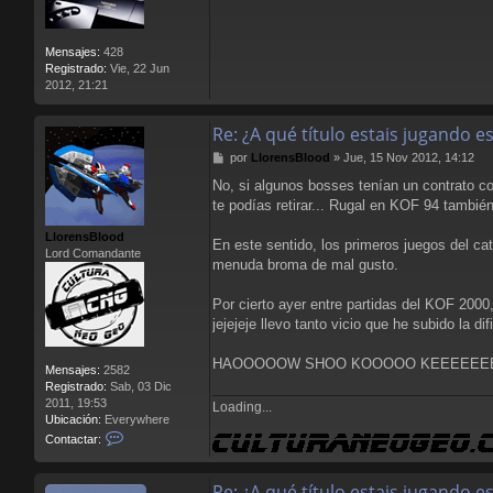
j
e
Mensajes:
428
Registrado:
Vie, 22 Jun
2012, 21:21
Re: ¿A qué título estais jugando 
M
por
LlorensBlood
»
Jue, 15 Nov 2012, 14:12
e
No, si algunos bosses tenían un contrato c
n
te podías retirar... Rugal en KOF 94 tambié
s
a
LlorensBlood
j
En este sentido, los primeros juegos del ca
Lord Comandante
e
menuda broma de mal gusto.
Por cierto ayer entre partidas del KOF 2000,
jejejeje llevo tanto vicio que he subido la d
HAOOOOOW SHOO KOOOOO KEEEEEEEEEN !
Mensajes:
2582
Registrado:
Sab, 03 Dic
2011, 19:53
Loading...
Ubicación:
Everywhere
C
Contactar:
o
n
t
Re: ¿A qué título estais jugando 