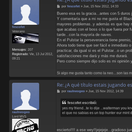
a
M
por
fescofet
»
Jue, 15 Nov 2012, 14:33
c
e
t
Bueno esa es la gracia...antes con 5 duros 
n
a
Y comentaría que a mi no me gusta el Blazi
s
r
a
mayores problemas..y además es que hay mom
L
fescofet
j
l
que acabas con el boss o lo que fuera por fu
Veterano
e
o
tarde...con la mayoría de naves.
r
En el Pulstar la perseverancia tiene premio,
e
Ahora todo tiene que ser fácil e inmediato o
n
Mensajes:
207
practicar, da igual si es el Pulstar...o un 
s
Registrado:
Vie, 13 Jul 2012,
B
satisfacciones me dará y más me durará.
09:21
l
Pero como siempre dijo solo es mi opinión y
o
o
Si algo me gusta tanto como la neo....son las mat
d
Re: ¿A qué título estais jugando 
M
por
raulneogeo
»
Jue, 15 Nov 2012, 14:39
e
n
fescofet escribió:
s
yes my friend...te lo dije ...walterman you k
a
raulneogeo
el que no sabias es un top hunter eur mint 
j
Lord MVS
e
escierto!!!! a ese wey!!jejejeje...gradioso j