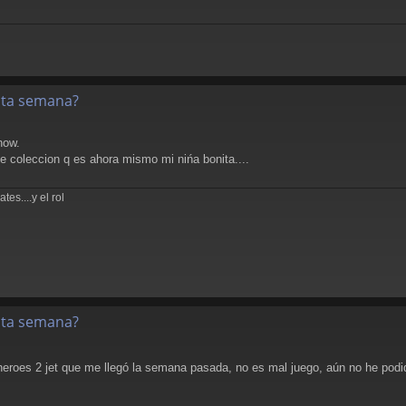
esta semana?
now.
de coleccion q es ahora mismo mi nińa bonita....
es....y el rol
esta semana?
eroes 2 jet que me llegó la semana pasada, no es mal juego, aún no he podi