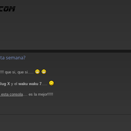
esta semana?
!!!!! que si, que si.....
lug X
y el
waku waku 7
.....
 esta consola
.... es la mejor!!!!!