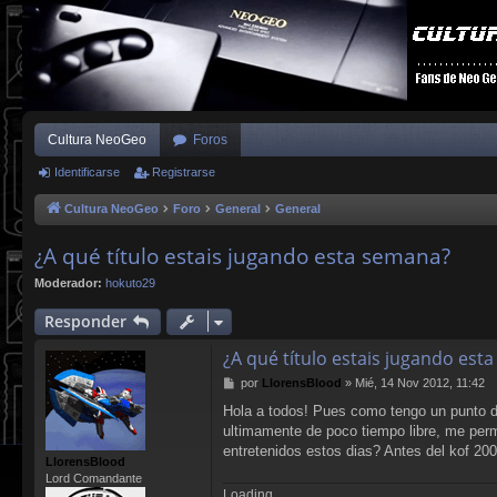
Cultura NeoGeo
Foros
Identificarse
Registrarse
Cultura NeoGeo
Foro
General
General
¿A qué título estais jugando esta semana?
Moderador:
hokuto29
Responder
¿A qué título estais jugando est
M
por
LlorensBlood
»
Mié, 14 Nov 2012, 11:42
e
Hola a todos! Pues como tengo un punto de
n
ultimamente de poco tiempo libre, me permi
s
a
entretenidos estos dias? Antes del kof 200
LlorensBlood
j
Lord Comandante
e
Loading...