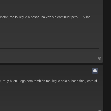
oint, me lo llegue a pasar una vez sin continuar pero..... y las
A
r
r
i
b
a
 muy buen juego pero también me llegue solo al boss final, este si