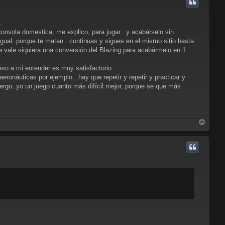
i
b
a
.
nsola domestica, me explico, para jugar...y acabárselo sin
ual..porque te matan...continuas y sigues en el mismo sitio hasta
que vale siquiera una conversión del Blazing para acabármelo en 1
eso a mi entender es muy satisfactorio..
eronáuticas por ejemplo...hay que repetir y repetir y practicar y
..ergo..yo un juego cuanto más difícil mejor, porque se que más
A
r
r
i
b
a