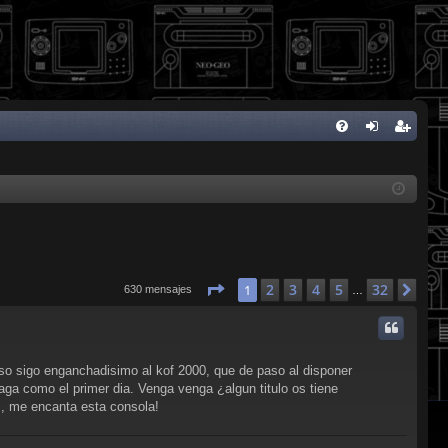
FA
de
eg
Q
nti
ist
fic
ra
ar
rs
se
e
Página
1
de
32
2
3
4
5
32
1
Sig
630 mensajes
…
aso sigo enganchadisimo al kof 2000, que de paso al disponer
saga como el primer dia. Venga venga ¿algun titulo os tiene
os, me encanta esta consola!