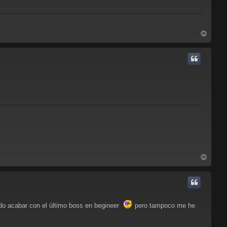
A
r
r
i
b
a
A
r
r
i
b
a
do acabar con el último boss en begineer
pero tampoco me he