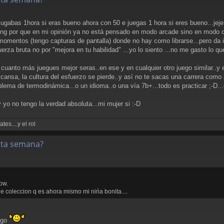
jugabas 1hora si eras bueno ahora con 50 e juegas 1 hora si eres bueno...jeje
ng por que en mi opinión ya no está pensado en modo arcade sino en modo co
entos (tengo capturas de pantalla) donde no hay como librarse...pero da ig
erza bruta no por "mejora en tu habilidad" ...yo lo siento ...no me gasto lo 
 cuanto más juegues mejor seras..en ese y en cualquier otro juego similar..y 
 cansa, la cultura del esfuerzo se pierde..y así no te sacas una carrera como a
problema de termodinámica...o un idioma..o una vía 7b+...todo es practicar ;-D.
 yo no tengo la verdad absoluta...mi mujer si :-D
es....y el rol
esta semana?
now.
de coleccion q es ahora mismo mi nińa bonita....
uego