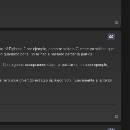
A
r
r
i
b
a
t of Fighting 2 por ejemplo, como te saltara Gueese ya sabías que
n guantazo por si no te había bastado perder la partida.
s. Con algunas excepciones claro, el pulstar es un buen ejemplo,
ge pero ¡qué divertido es! Eso si, luego volví nuevamente al anterior
A
r
r