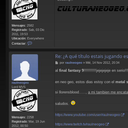
Mensajes:
2582
Registrado:
Sab, 03 Dic
2011, 19:53
Ubicación:
Everywhere
C
Contactar:
o
n
Re: ¿A qué título estais jugando 
t
a
M
por
raulneogeo
»
Mié, 14 Nov 2012, 20:34
c
e
t
al
final fantasy 9
!!!!!!!!!!!jejejejeje en serio!
n
a
s
r
a
L
en neo geo, estos dias estoy con el
metal s
raulneogeo
j
l
Lord MVS
e
o
si llorensblood......,
a mi tambien me encata
r
e
n
saludos.
s
B
https://www.youtube.com/user/raulneogeo
l
Mensajes:
2258
o
Registrado:
Mar, 19 Jun
o
https://www.twitch.tv/raulneogeo
2012, 00:50