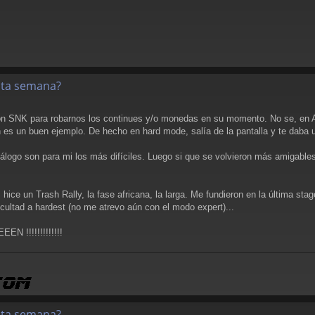
esta semana?
on SNK para robarnos los continues y/o monedas en su momento. No se, en Ar
n es un buen ejemplo. De hecho en hard mode, salía de la pantalla y te daba u
tálogo son para mi los más difíciles. Luego si que se volvieron más amigable
 hice un Trash Rally, la fase africana, la larga. Me fundieron en la última sta
ificultad a hardest (no me atrevo aún con el modo expert)...
!!!!!!!!!!!!
esta semana?