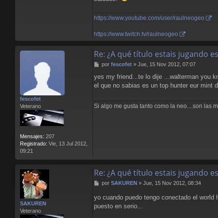
https://www.youtube.com/user/raulneogeo
https://www.twitch.tv/raulneogeo
Re: ¿A qué título estais jugando 
M
por
fescofet
»
Jue, 15 Nov 2012, 07:07
e
yes my friend...te lo dije ...walterman you k
n
el que no sabias es un top hunter eur mint 
s
a
fescofet
j
Si algo me gusta tanto como la neo....son las mat
Veterano
e
Mensajes:
207
Registrado:
Vie, 13 Jul 2012,
09:21
Re: ¿A qué título estais jugando 
M
por
SAKUREN
»
Jue, 15 Nov 2012, 08:34
e
yo cuando puedo tengo conectado el world h
n
SAKUREN
s
puesto en serio...
Veterano
a