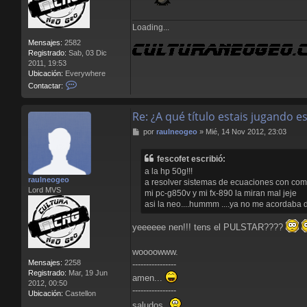
Loading...
Mensajes:
2582
Registrado:
Sab, 03 Dic
2011, 19:53
Ubicación:
Everywhere
C
Contactar:
o
n
Re: ¿A qué título estais jugando 
t
a
M
por
raulneogeo
»
Mié, 14 Nov 2012, 23:03
c
e
t
n
a
fescofet escribió:
s
r
a la hp 50g!!!
a
L
raulneogeo
a resolver sistemas de ecuaciones con comp
j
l
Lord MVS
mi pc-g850v y mi fx-890 la miran mal jeje
e
o
asi la neo....hummm ....ya no me acordaba de
r
e
yeeeeee nen!!! tens el PULSTAR????
n
s
B
woooowww.
l
Mensajes:
2258
----------------
o
Registrado:
Mar, 19 Jun
amen...
o
2012, 00:50
d
----------------
Ubicación:
Castellon
saludos.