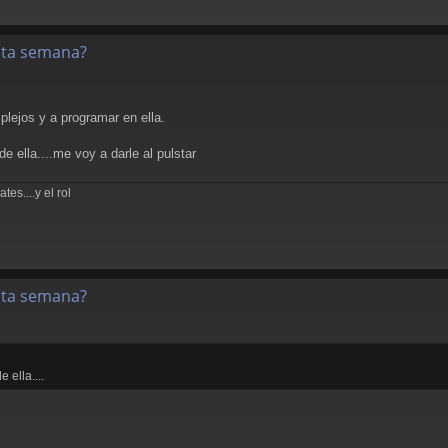
esta semana?
lejos y a programar en ella.
 ella....me voy a darle al pulstar
es....y el rol
esta semana?
 ella....