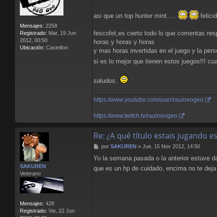
asi que un top hunter mint.....
felici
Mensajes:
2258
fescofet,es cierto todo lo que comentas resp
Registrado:
Mar, 19 Jun
2012, 00:50
horas y horas y horas
Ubicación:
Castellon
y mas horas invertidas en el juego y la per
si es lo mejor que tienen estos juegos!!! cu
saludos.
https://www.youtube.com/user/raulneogeo
https://www.twitch.tv/raulneogeo
Re: ¿A qué título estais jugando 
M
por
SAKUREN
»
Jue, 15 Nov 2012, 14:50
e
Yo la semana pasada o la anterior estuve d
n
SAKUREN
s
que es un hp de cuidado, encima no te deja
Veterano
a
j
e
Mensajes:
428
Registrado:
Vie, 22 Jun